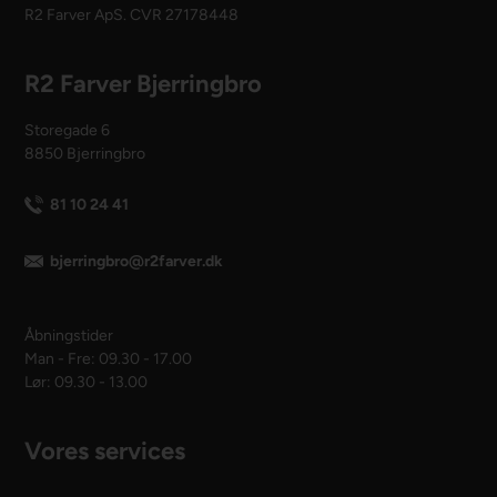
R2 Farver ApS. CVR 27178448
R2 Farver Bjerringbro
Storegade 6
8850 Bjerringbro
81 10 24 41
bjerringbro@r2farver.dk
Åbningstider
Man - Fre: 09.30 - 17.00
Lør: 09.30 - 13.00
Vores services