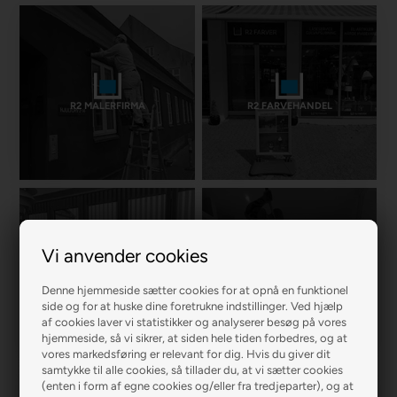
R2 MALERFIRMA
R2 FARVEHANDEL
Vi anvender cookies
R2 GARDINER
R2 GULVE
Denne hjemmeside sætter cookies for at opnå en funktionel
side og for at huske dine foretrukne indstillinger. Ved hjælp
af cookies laver vi statistikker og analyserer besøg på vores
hjemmeside, så vi sikrer, at siden hele tiden forbedres, og at
vores markedsføring er relevant for dig. Hvis du giver dit
samtykke til alle cookies, så tillader du, at vi sætter cookies
(enten i form af egne cookies og/eller fra tredjeparter), og at