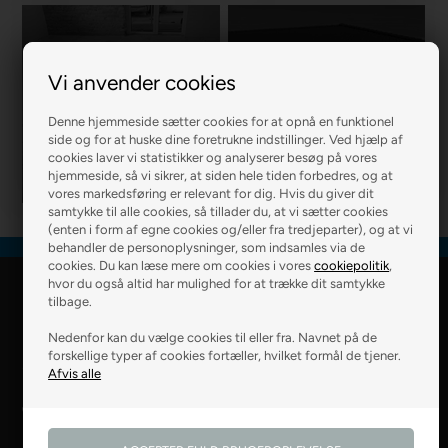
Vi anvender cookies
R2 MURER
R2 BOLIG
Denne hjemmeside sætter cookies for at opnå en funktionel
side og for at huske dine foretrukne indstillinger. Ved hjælp af
cookies laver vi statistikker og analyserer besøg på vores
hjemmeside, så vi sikrer, at siden hele tiden forbedres, og at
vores markedsføring er relevant for dig. Hvis du giver dit
samtykke til alle cookies, så tillader du, at vi sætter cookies
(enten i form af egne cookies og/eller fra tredjeparter), og at vi
behandler de personoplysninger, som indsamles via de
cookies. Du kan læse mere om cookies i vores
cookiepolitik
,
hvor du også altid har mulighed for at trække dit samtykke
R2 Farver Webshop
tilbage.
Nedenfor kan du vælge cookies til eller fra. Navnet på de
Falkevej 6
forskellige typer af cookies fortæller, hvilket formål de tjener.
8800 Viborg
28 99 50 14