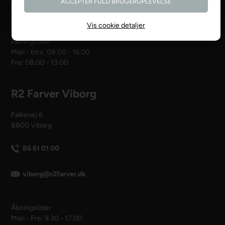
webshop@r2.dk
Vis cookie detaljer
Åbningstider
Man - tors: 08.00 - 16.00
Fre: 08.00 - 13.00
R2 Farver Viborg
Falkevej 6
8800 Viborg
86 61 01 00
viborg@r2farver.dk
Åbningstider
Man - Fre: 9.30 - 17.00