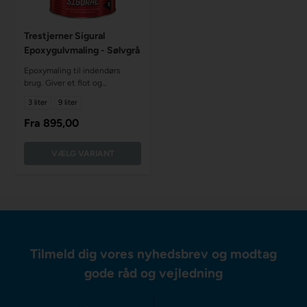
Trestjerner Sigural
Epoxygulvmaling - Sølvgrå
Epoxymaling til indendørs
brug. Giver et flot og
slidstærkt resultat
3 liter
9 liter
Fra
895,00
VÆLG VARIANT
Tilmeld dig vores nyhedsbrev og modtag
gode råd og vejledning