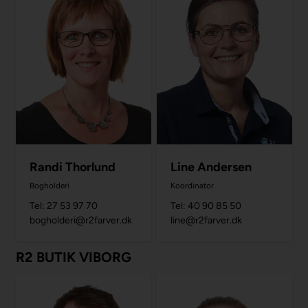
Line Andersen
Randi Thorlund
Koordinator
Bogholderi
Tel: 40 90 85 50
Tel: 27 53 97 70
line@r2farver.dk
bogholderi@r2farver.dk
R2 BUTIK VIBORG