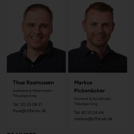
Thue Rasmussen
Markus
Pickenäcker
Indehaver & Malermester -
Tilbudsgivning
Formand & Koordinator -
Tilbudsgivning
Tel: 20 33 08 21
thue@r2farver.dk
Tel: 81 10 24 44
markus@r2farver.dk