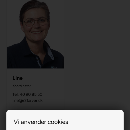
Line
Koordinator
Tel: 40 90 85 50
line@r2farver.dk
R2 BOGHOLDERI
Vi anvender cookies