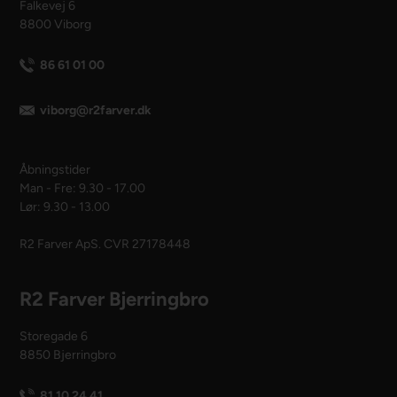
Falkevej 6
8800 Viborg
86 61 01 00
viborg@r2farver.dk
Åbningstider
Man - Fre: 9.30 - 17.00
Lør: 9.30 - 13.00
R2 Farver ApS. CVR 27178448
R2 Farver Bjerringbro
Storegade 6
8850 Bjerringbro
81 10 24 41