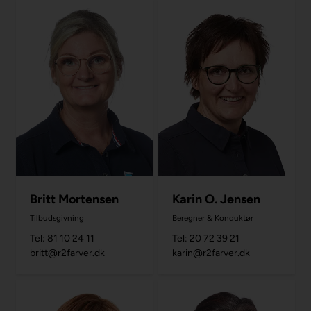
Britt Mortensen
Karin O. Jensen
Tilbudsgivning
Beregner & Konduktør
Tel: 81 10 24 11
Tel: 20 72 39 21
britt@r2farver.dk
karin@r2farver.dk