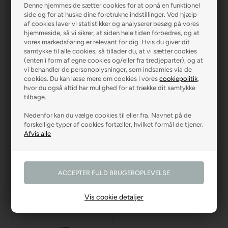
Denne hjemmeside sætter cookies for at opnå en funktionel
side og for at huske dine foretrukne indstillinger. Ved hjælp
af cookies laver vi statistikker og analyserer besøg på vores
hjemmeside, så vi sikrer, at siden hele tiden forbedres, og at
vores markedsføring er relevant for dig. Hvis du giver dit
samtykke til alle cookies, så tillader du, at vi sætter cookies
(enten i form af egne cookies og/eller fra tredjeparter), og at
vi behandler de personoplysninger, som indsamles via de
cookies. Du kan læse mere om cookies i vores
cookiepolitik
,
hvor du også altid har mulighed for at trække dit samtykke
tilbage.
Nedenfor kan du vælge cookies til eller fra. Navnet på de
forskellige typer af cookies fortæller, hvilket formål de tjener.
Randi Thorlund
Bogholderi
Tel: 27 53 97 70
bogholderi@r2farver.dk
Vis cookie detaljer
R2 BOLIG