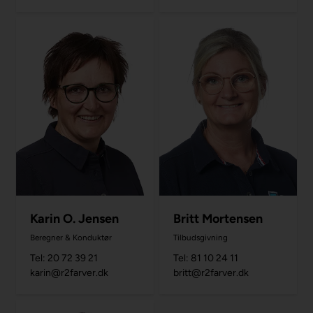
Britt Mortensen
Karin O. Jensen
Tilbudsgivning
Beregner & Konduktør
Tel: 81 10 24 11
Tel: 20 72 39 21
britt@r2farver.dk
karin@r2farver.dk