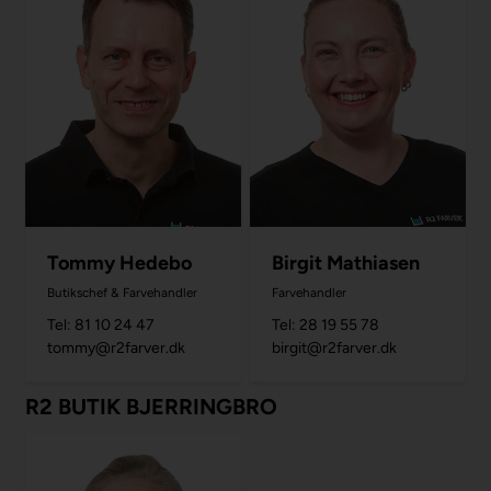
Tommy Hedebo
Birgit Mathiasen
Butikschef & Farvehandler
Farvehandler
Tel: 81 10 24 47
Tel: 28 19 55 78
tommy@r2farver.dk
birgit@r2farver.dk
R2 BUTIK BJERRINGBRO