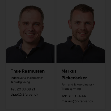
Thue Rasmussen
Markus
Pickenäcker
Indehaver & Malermester -
Tilbudsgivning
Formand & Koordinator -
Tilbudsgivning
Tel: 20 33 08 21
thue@r2farver.dk
Tel: 81 10 24 44
markus@r2farver.dk