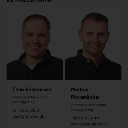
Thue Rasmussen
Markus
Pickenäcker
Indehaver & Malermester -
Tilbudsgivning
Formand & Koordinator -
Tilbudsgivning
Tel: 20 33 08 21
thue@r2farver.dk
Tel: 81 10 24 44
markus@r2farver.dk