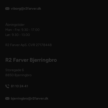
viborg@r2farver.dk
Åbningstider
Man - Fre: 9.30 - 17.00
Lør: 9.30 - 13.00
R2 Farver ApS. CVR 27178448
R2 Farver Bjerringbro
Storegade 6
8850 Bjerringbro
81 10 24 41
bjerringbro@r2farver.dk