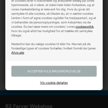
af cookies laver vi statistikker og analyserer besøg på vores
hjemmeside, så vi sikrer, at siden hele tiden forbedres, og at
vores markedsføring er relevant for dig. Hvis du giver dit
R2 GARDINER
R2 GULVE
samtykke til alle cookies, så tillader du, at vi sætter cookies
(enten i form af egne cookies og/eller fra tredjeparter), og at
vi behandler de personoplysninger, som indsamles via de
cookies. Du kan læse mere om cookies i vores
cookiepolitik
,
hvor du også altid har mulighed for at trække dit samtykke
tilbage.
Nedenfor kan du vælge cookies til eller fra. Navnet på de
forskellige typer af cookies fortæller, hvilket formål de tjener.
R2 MURER
R2 BOLIG
Vis cookie detaljer
R2 Farver Webshop