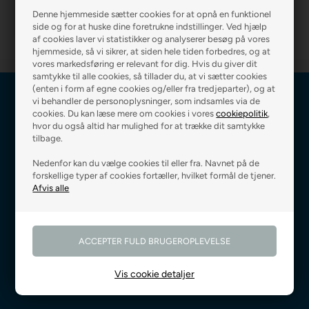
Denne hjemmeside sætter cookies for at opnå en funktionel
VÆLG VARIANT
side og for at huske dine foretrukne indstillinger. Ved hjælp
af cookies laver vi statistikker og analyserer besøg på vores
hjemmeside, så vi sikrer, at siden hele tiden forbedres, og at
vores markedsføring er relevant for dig. Hvis du giver dit
samtykke til alle cookies, så tillader du, at vi sætter cookies
(enten i form af egne cookies og/eller fra tredjeparter), og at
vi behandler de personoplysninger, som indsamles via de
cookies. Du kan læse mere om cookies i vores
cookiepolitik
,
Tilmeld dig vores nyhedsbrev og modtag
hvor du også altid har mulighed for at trække dit samtykke
gode råd og vejledning
tilbage.
Nedenfor kan du vælge cookies til eller fra. Navnet på de
forskellige typer af cookies fortæller, hvilket formål de tjener.
Fri fragt ved 499 kr.,-
Levering 0-3 hverdage
Godkendt af E-mærket
Prismatch på alle varer
Vis cookie detaljer