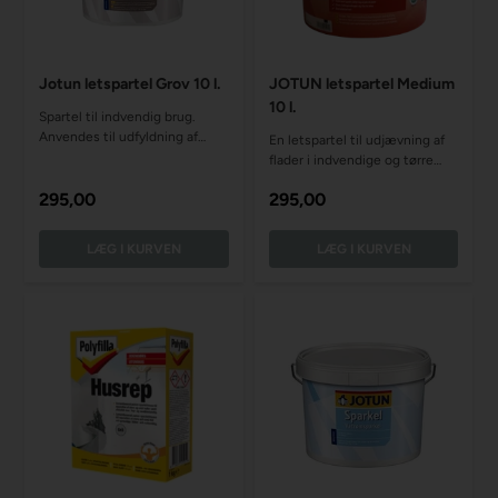
Jotun letspartel Grov 10 l.
JOTUN letspartel Medium
10 l.
Spartel til indvendig brug.
Anvendes til udfyldning af
En letspartel til udjævning af
huller og udjævninger af grove
flader i indvendige og tørre
underlag.
rum
295,00
295,00