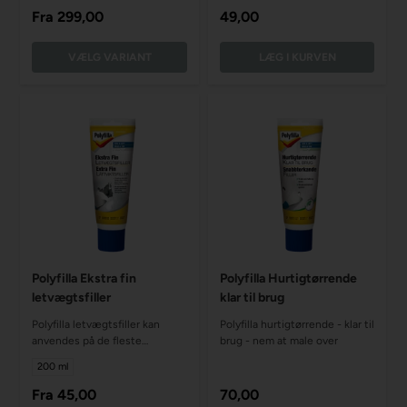
Fra
299,00
49,00
VÆLG VARIANT
Polyfilla Ekstra fin
Polyfilla Hurtigtørrende
letvægtsfiller
klar til brug
Polyfilla letvægtsfiller kan
Polyfilla hurtigtørrende - klar til
anvendes på de fleste
brug - nem at male over
overflader og kan nemt males
200 ml
over
Fra
45,00
70,00