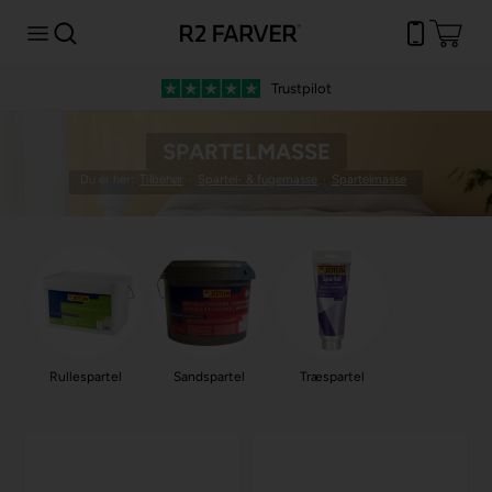
Trustpilot
SPARTELMASSE
Du er her:
Tilbehør
·
Spartel- & fugemasse
·
Spartelmasse
Rullespartel
Sandspartel
Træspartel