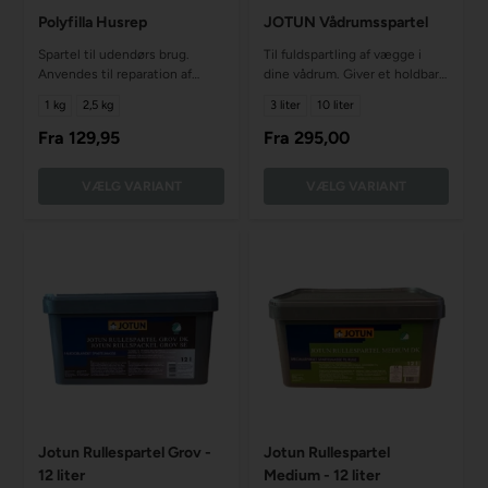
Polyfilla Husrep
JOTUN Vådrumsspartel
Spartel til udendørs brug.
Til fuldspartling af vægge i
Anvendes til reparation af
dine vådrum. Giver et holdbart
huller og revner.
resultat
1 kg
2,5 kg
3 liter
10 liter
Fra
129,95
Fra
295,00
VÆLG VARIANT
VÆLG VARIANT
Jotun Rullespartel Grov -
Jotun Rullespartel
12 liter
Medium - 12 liter