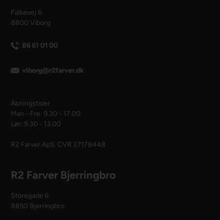
Falkevej 6
8800 Viborg
86 61 01 00
viborg@r2farver.dk
Åbningstider
Man - Fre: 9.30 - 17.00
Lør: 9.30 - 13.00
R2 Farver ApS. CVR 27178448
R2 Farver Bjerringbro
Storegade 6
8850 Bjerringbro