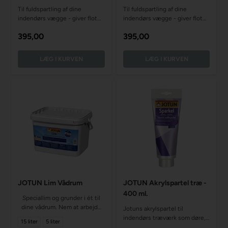
Til fuldspartling af dine
Til fuldspartling af dine
indendørs vægge - giver flot
indendørs vægge - giver flot
og jævnt resultat
og jævnt resultat
395,00
395,00
JOTUN Lim Vådrum
JOTUN Akrylspartel træ -
400 ml.
Speciallim og grunder i ét til
dine vådrum. Nem at arbejde
Jotuns akrylspartel til
med, tørrer hurtigt
indendørs træværk som døre,
15 liter
5 liter
lister og karme