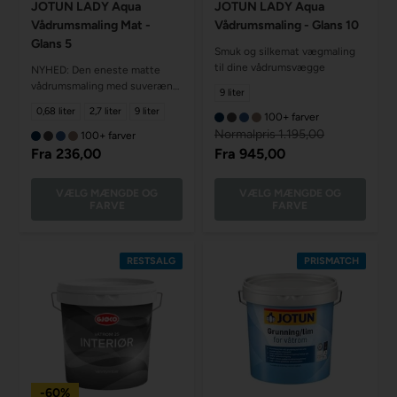
JOTUN LADY Aqua
JOTUN LADY Aqua
Vådrumsmaling Mat -
Vådrumsmaling - Glans 10
Glans 5
Smuk og silkemat vægmaling
til dine vådrumsvægge
NYHED: Den eneste matte
vådrumsmaling med suveræn
9 liter
vaskbarhed
0,68 liter
2,7 liter
9 liter
100+ farver
Normalpris 1.195,00
100+ farver
Fra
236,00
Fra
945,00
VÆLG MÆNGDE OG
VÆLG MÆNGDE OG
FARVE
FARVE
RESTSALG
PRISMATCH
-60%