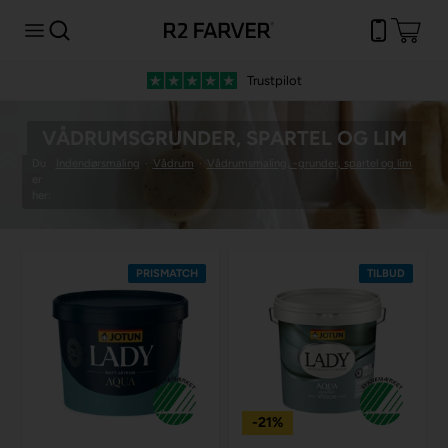
Trustpilot
VÅDRUMSGRUNDER, SPARTEL OG LIM
Du
Indendørsmaling
·
Vådrum
·
Vådrumsmaling, -grunder, spartel og lim
er
her:
PRISMATCH
TILBUD
-21%