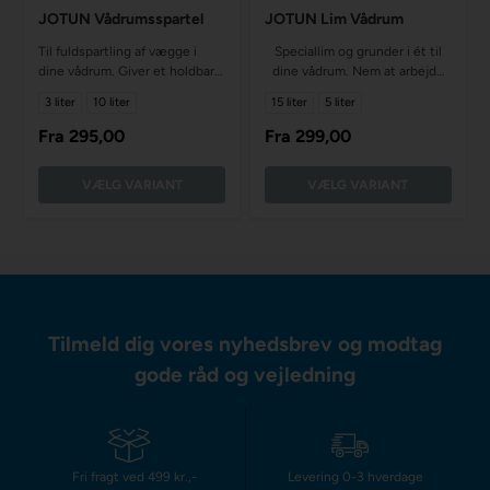
JOTUN Vådrumsspartel
JOTUN Lim Vådrum
Til fuldspartling af vægge i
Speciallim og grunder i ét til
dine vådrum. Giver et holdbart
dine vådrum. Nem at arbejde
resultat
med, tørrer hurtigt
3 liter
10 liter
15 liter
5 liter
Fra
295,00
Fra
299,00
VÆLG VARIANT
VÆLG VARIANT
Tilmeld dig vores nyhedsbrev og modtag
gode råd og vejledning
Fri fragt ved 499 kr.,-
Levering 0-3 hverdage