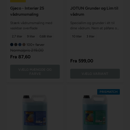
Gjøco - Interiør 25
JOTUN Grunder og Lim til
vådrumsmaling
vådrum
Stærk vådrumsmaling med
Speciallim og grunder i ét til
vaskbar overflade
dine vådrum. Nem at påføre og
tørrer hurtig
2,7 liter
9 liter
0,68 liter
10 liter
3 liter
100+ farver
Normalpris 219,00
Fra
87,60
Fra
599,00
VÆLG MÆNGDE OG
FARVE
VÆLG VARIANT
PRISMATCH