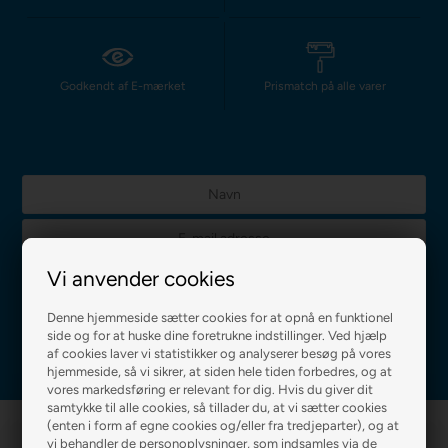
Godkendt af E-mærket
Prismatch på alle varer
Vi anvender cookies
Jeg accepterer
betingelserne
Denne hjemmeside sætter cookies for at opnå en funktionel
side og for at huske dine foretrukne indstillinger. Ved hjælp
af cookies laver vi statistikker og analyserer besøg på vores
hjemmeside, så vi sikrer, at siden hele tiden forbedres, og at
vores markedsføring er relevant for dig. Hvis du giver dit
samtykke til alle cookies, så tillader du, at vi sætter cookies
(enten i form af egne cookies og/eller fra tredjeparter), og at
vi behandler de personoplysninger, som indsamles via de