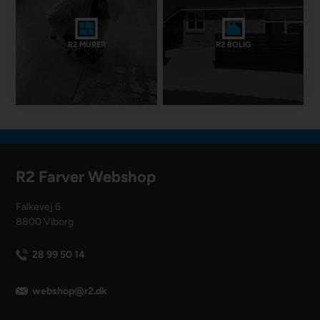
R2 MURER
R2 BOLIG
R2 Farver Webshop
Falkevej 6
8800 Viborg
28 99 50 14
webshop@r2.dk