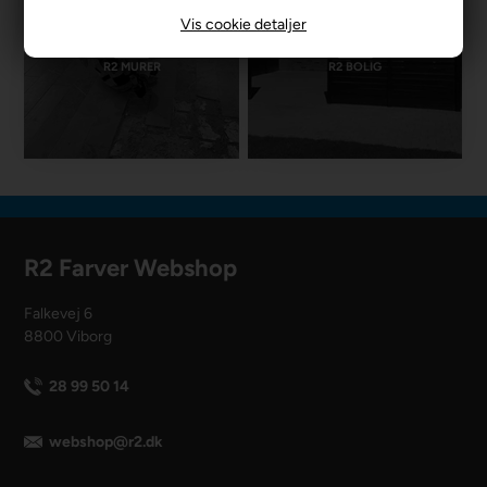
Vis cookie detaljer
R2 MURER
R2 BOLIG
R2 Farver Webshop
Falkevej 6
8800 Viborg
28 99 50 14
webshop@r2.dk