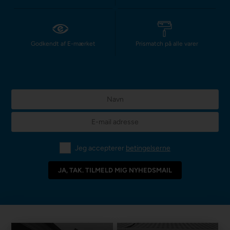
Godkendt af E-mærket
Prismatch på alle varer
Jeg accepterer
betingelserne