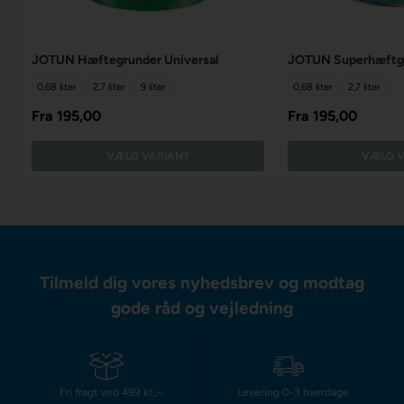
JOTUN Hæftegrunder Universal
JOTUN Superhæftg
0,68 liter
2,7 liter
9 liter
0,68 liter
2,7 liter
Fra
195,00
Fra
195,00
VÆLG VARIANT
VÆLG V
Tilmeld dig vores nyhedsbrev og modtag
gode råd og vejledning
Fri fragt ved 499 kr.,-
Levering 0-3 hverdage