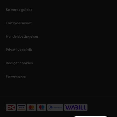
Se vores guides
Fortrydelsesret
Handelsbetingelser
Privatlivspolitik
Rediger cookies
Farvevælger