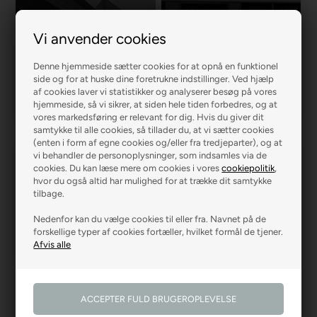
Vi anvender cookies
Denne hjemmeside sætter cookies for at opnå en funktionel
R2 MALERFIRMA
R2 FARVEHANDEL
side og for at huske dine foretrukne indstillinger. Ved hjælp
af cookies laver vi statistikker og analyserer besøg på vores
hjemmeside, så vi sikrer, at siden hele tiden forbedres, og at
vores markedsføring er relevant for dig. Hvis du giver dit
samtykke til alle cookies, så tillader du, at vi sætter cookies
(enten i form af egne cookies og/eller fra tredjeparter), og at
vi behandler de personoplysninger, som indsamles via de
cookies. Du kan læse mere om cookies i vores
cookiepolitik
,
hvor du også altid har mulighed for at trække dit samtykke
tilbage.
R2 GARDINER
R2 GULVE
Nedenfor kan du vælge cookies til eller fra. Navnet på de
forskellige typer af cookies fortæller, hvilket formål de tjener.