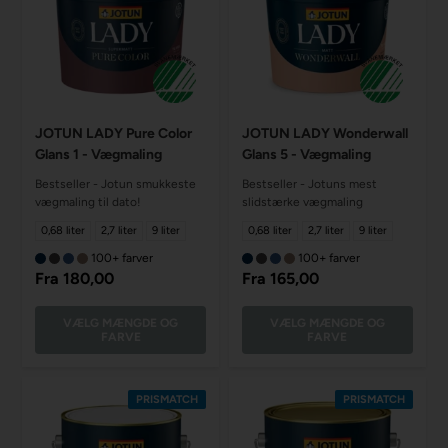
JOTUN LADY Pure Color
JOTUN LADY Wonderwall
Glans 1 - Vægmaling
Glans 5 - Vægmaling
Bestseller - Jotun smukkeste
Bestseller - Jotuns mest
vægmaling til dato!
slidstærke vægmaling
0,68 liter
2,7 liter
9 liter
0,68 liter
2,7 liter
9 liter
100+ farver
100+ farver
Fra
180,00
Fra
165,00
VÆLG MÆNGDE OG
VÆLG MÆNGDE OG
FARVE
FARVE
PRISMATCH
PRISMATCH