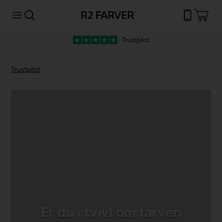
Trustpilot
Fri fra
Trustpilot
Er du i tvivl om farven