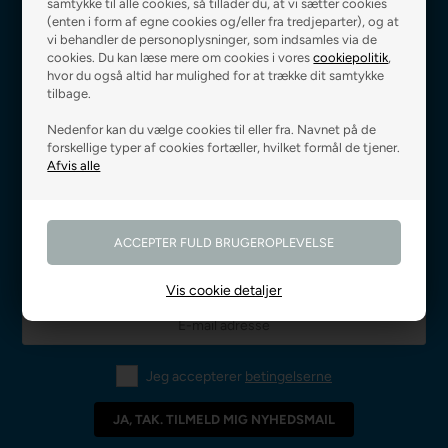
samtykke til alle cookies, så tillader du, at vi sætter cookies
(enten i form af egne cookies og/eller fra tredjeparter), og at
vi behandler de personoplysninger, som indsamles via de
cookies. Du kan læse mere om cookies i vores
cookiepolitik
,
hvor du også altid har mulighed for at trække dit samtykke
Fri fragt ved 499 kr.,-
Levering 0-3 hverdage
tilbage.
Nedenfor kan du vælge cookies til eller fra. Navnet på de
forskellige typer af cookies fortæller, hvilket formål de tjener.
Godkendt af E-mærket
Prismatch på alle varer
Vis cookie detaljer
Jeg accepterer
betingelserne