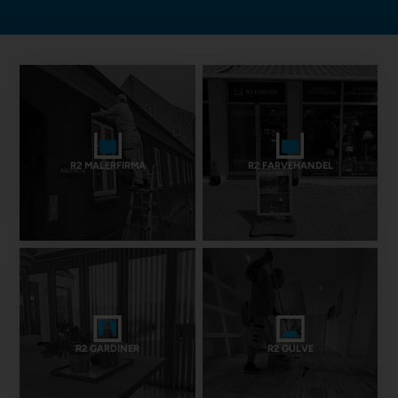
R2 MALERFIRMA
R2 FARVEHANDEL
R2 GARDINER
R2 GULVE