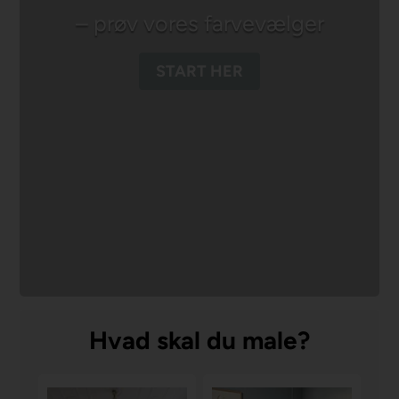
– prøv vores farvevælger
START HER
Hvad skal du male?