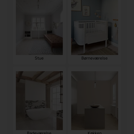
Stue
Børneværelse
Badeværelse
Køkken