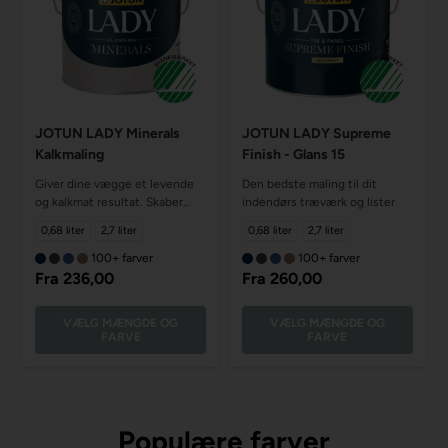
JOTUN LADY Minerals
JOTUN LADY Supreme
Kalkmaling
Finish - Glans 15
Giver dine vægge et levende
Den bedste maling til dit
og kalkmat resultat. Skaber
indendørs træværk og lister
struktur og giver en unikt
0,68 liter
2,7 liter
0,68 liter
2,7 liter
finish
100+ farver
100+ farver
Fra
236,00
Fra
260,00
VÆLG MÆNGDE OG
VÆLG MÆNGDE OG
FARVE
FARVE
Populære farver