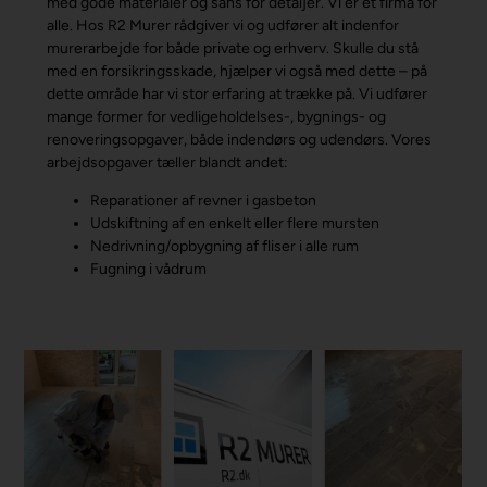
med gode materialer og sans for detaljer. Vi er et firma for
alle. Hos R2 Murer rådgiver vi og udfører alt indenfor
murerarbejde for både private og erhverv. Skulle du stå
med en forsikringsskade, hjælper vi også med dette – på
dette område har vi stor erfaring at trække på. Vi udfører
mange former for vedligeholdelses-, bygnings- og
renoveringsopgaver, både indendørs og udendørs. Vores
arbejdsopgaver tæller blandt andet:
Reparationer af revner i gasbeton
Udskiftning af en enkelt eller flere mursten
Nedrivning/opbygning af fliser i alle rum
Fugning i vådrum