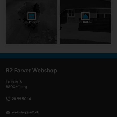
R2 MURER
R2 BOLIG
R2 Farver Webshop
Falkevej 6
8800 Viborg
28 99 50 14
webshop@r2.dk