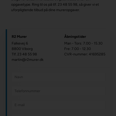
opgavetype. Ring til os på tlf. 23 48 55 98, så giver vi et
uforpligtende tilbud på dine mureropgaver.
R2 Murer
Åbningstider
Falkevej 6
Man - Tors: 7.00 - 15.30
8800 Viborg
Fre: 7.00 - 12.30
Tlf. 23 48 55 98
CVR-nummer: 41695285
martin@r2murer.dk