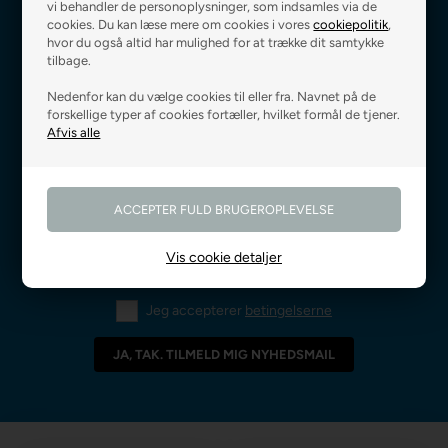
vi behandler de personoplysninger, som indsamles via de
Fri fragt ved 499 kr.,-
Levering 0-3 hverdage
cookies. Du kan læse mere om cookies i vores
cookiepolitik
,
hvor du også altid har mulighed for at trække dit samtykke
tilbage.
Nedenfor kan du vælge cookies til eller fra. Navnet på de
Godkendt af E-mærket
Prismatch på alle varer
forskellige typer af cookies fortæller, hvilket formål de tjener.
Vis cookie detaljer
Jeg accepterer
betingelserne