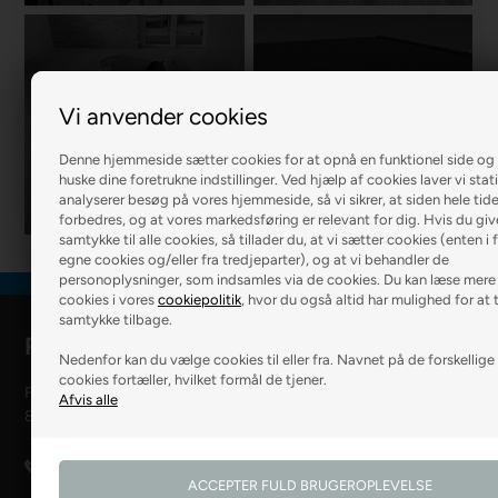
Vi anvender cookies
R2 MURER
R2 BOLIG
Denne hjemmeside sætter cookies for at opnå en funktionel side og 
huske dine foretrukne indstillinger. Ved hjælp af cookies laver vi stat
analyserer besøg på vores hjemmeside, så vi sikrer, at siden hele tid
forbedres, og at vores markedsføring er relevant for dig. Hvis du give
samtykke til alle cookies, så tillader du, at vi sætter cookies (enten i
egne cookies og/eller fra tredjeparter), og at vi behandler de
personoplysninger, som indsamles via de cookies. Du kan læse mer
cookies i vores
cookiepolitik
, hvor du også altid har mulighed for at 
samtykke tilbage.
R2 Farver Webshop
Nedenfor kan du vælge cookies til eller fra. Navnet på de forskellige
cookies fortæller, hvilket formål de tjener.
Falkevej 6
8800 Viborg
28 99 50 14