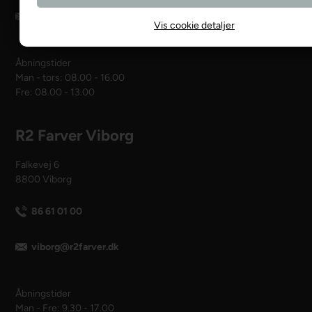
webshop@r2.dk
Vis cookie detaljer
Åbningstider
Man - tors: 08.00 - 16.00
Fre: 08.00 - 13.00
R2 Farver Viborg
Falkevej 6
8800 Viborg
86 61 01 00
viborg@r2farver.dk
Åbningstider
Man - Fre: 9.30 - 17.00