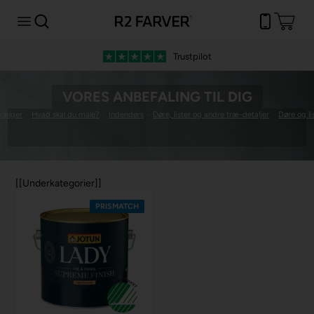
Trustpilot
VORES ANBEFALING TIL DIG
vælger
·
Hvad skal du male?
·
Indendørs
·
Døre, lister og andre træ-detaljer
·
Døre og li
[[Underkategorier]]
PRISMATCH