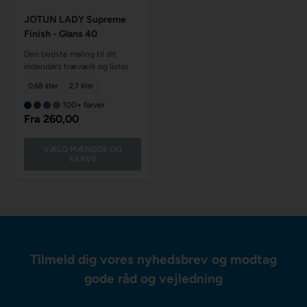
JOTUN LADY Supreme
Finish - Glans 40
Den bedste maling til dit
indendørs træværk og lister
0,68 liter
2,7 liter
100+ farver
Fra
260,00
VÆLG MÆNGDE OG
FARVE
Tilmeld dig vores nyhedsbrev og modtag
gode råd og vejledning