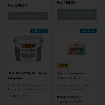
Fra
495,00
Fra
375,00
VÆLG MÆNGDE OG
VÆLG VARIANT
FARVE
PRISMATCH
RESTSALG
-60%
JOTUN ORIGINAL - Akryl
Gjøco - Farveprøve
Murprimer
eksteriør 0,45 l.
En traditionel facadegrunder til
Lav opstrøg og test farven
beton og mineralske underlag
inden du beslutter dig
10 liter
3 liter
100+ farver
Normalpris 79,00