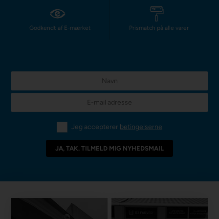
Godkendt af E-mærket
Prismatch på alle varer
Jeg accepterer
betingelserne