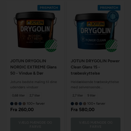
PRISMATCH
PRISMATCH
JOTUN DRYGOLIN
JOTUN DRYGOLIN Power
NORDIC EXTREME Glans
Clean Glans 15 -
50 - Vindue & Dør
træbeskyttelse
Jotuns bedste maling til dine
Heldækkende træbeskyttelse
udendørs vinduer
med selvrensende
egenskaber
0,68 liter
2,7 liter
2,7 liter
9 liter
100+ farver
100+ farver
Fra
260,00
Fra
580,00
VÆLG MÆNGDE OG
VÆLG MÆNGDE OG
FARVE
FARVE