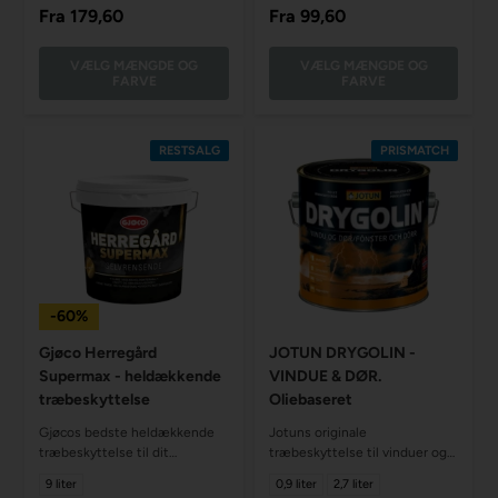
Fra
179,60
Fra
99,60
VÆLG MÆNGDE OG
VÆLG MÆNGDE OG
FARVE
FARVE
RESTSALG
PRISMATCH
-60%
Gjøco Herregård
JOTUN DRYGOLIN -
Supermax - heldækkende
VINDUE & DØR.
træbeskyttelse
Oliebaseret
Gjøcos bedste heldækkende
Jotuns originale
træbeskyttelse til dit
træbeskyttelse til vinduer og
udendørs træværk.
døre. Oliebaseret
9 liter
0,9 liter
2,7 liter