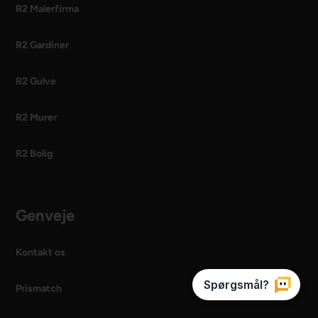
R2 Malerfirma
R2 Gardiner
R2 Gulve
R2 Murer
R2 Bolig
Genveje
Kontakt os
Prismatch