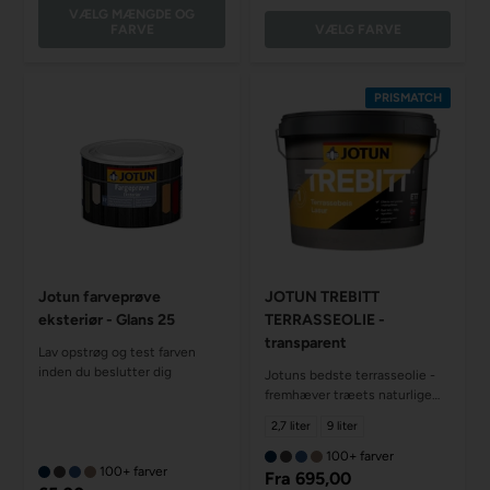
VÆLG MÆNGDE OG
FARVE
VÆLG FARVE
PRISMATCH
Jotun farveprøve
JOTUN TREBITT
eksteriør - Glans 25
TERRASSEOLIE -
transparent
Lav opstrøg og test farven
inden du beslutter dig
Jotuns bedste terrasseolie -
fremhæver træets naturlige
udseende og forlænger
2,7 liter
9 liter
levetiden
100+ farver
100+ farver
Fra
695,00