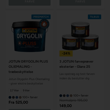
FARVE
FARVE
PRISMATCH
TILBUD
-24%
JOTUN DRYGOLIN PLUS
3 JOTUN farveprøver
OLIEMALING -
eksteriør - Glans 25
træbeskyttelse
Lav opstrøg og test farven
inden du beslutter dig
Jotun Drygolin Plus Oliemaling
- giver ekstra beskyttelse
2,7 liter
9 liter
100+ farver
100+ farver
Normalpris 195,00
Fra
525,00
149,00