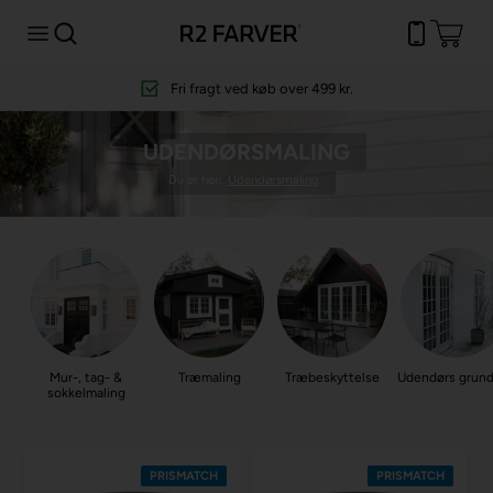
Fri fragt
ved køb over 499 kr.
UDENDØRSMALING
Du er her:
Udendørsmaling
Mur-, tag- &
Træmaling
Træbeskyttelse
Udendørs grun
sokkelmaling
PRISMATCH
PRISMATCH