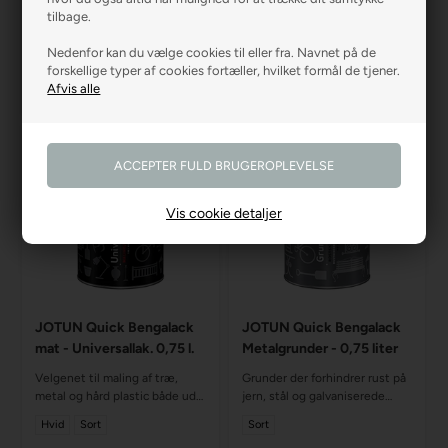
100+ farver
tilbage.
Fra
199,00
Fra
295,00
Nedenfor kan du vælge cookies til eller fra. Navnet på de
VÆLG MÆNGDE OG
forskellige typer af cookies fortæller, hvilket formål de tjener.
VÆLG VARIANT
FARVE
Vis cookie detaljer
JOTUN Quick Bengalack
JOTUN Quick Bengalack
mat - Universallak. 0,75 l.
Metalgrunder - 0,75 liter
Velgenet til maling af træ,
Grunder der forhindrer rust på
metal og hård plastic både ude
jern, stål og galvaniserede
og inde
underlag. Kan bruges som
Hvid
Sort
Sort
topstrøg alene