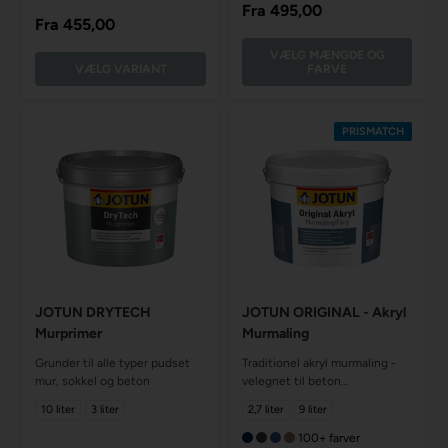
Fra
495,00
Fra
455,00
VÆLG MÆNGDE OG
VÆLG VARIANT
FARVE
PRISMATCH
JOTUN DRYTECH
JOTUN ORIGINAL - Akryl
Murprimer
Murmaling
Grunder til alle typer pudset
Traditionel akryl murmaling -
mur, sokkel og beton
velegnet til beton
og mineralske underlag
10 liter
3 liter
2,7 liter
9 liter
100+ farver