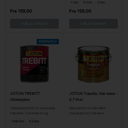
1 liter
10 liter
3 liter
heldækkende træbeskyttelse
påføres
Fra
159,00
Fra
159,00
VÆLG VARIANT
VÆLG VARIANT
PRISMATCH
JOTUN TREBITT
JOTUN Træolie, klar base -
Oliebejdse
2,7 liter
Træbeskyttelse til udvendigt
Specialolie til udendørs
træværk. Fremhæver og
imprægneret træværk
bevarer træets naturlige
0,68 liter
4,5 liter
udseende