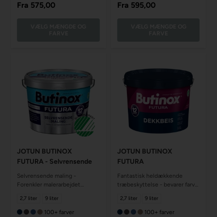
Fra
575,00
Fra
595,00
VÆLG MÆNGDE OG
VÆLG MÆNGDE OG
FARVE
FARVE
JOTUN BUTINOX
JOTUN BUTINOX
FUTURA - Selvrensende
FUTURA
Selvrensende maling -
Fantastisk heldækkende
Forenkler malerarbejdet
træbeskyttelse - bevarer farve
gennem smart flow teknologi
og glas
2,7 liter
9 liter
2,7 liter
9 liter
100+ farver
100+ farver