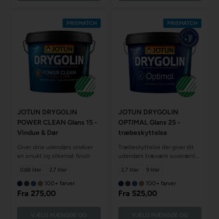
PRISMATCH
PRISMATCH
JOTUN DRYGOLIN
JOTUN DRYGOLIN
POWER CLEAN Glans 15 -
OPTIMAL Glans 25 -
Vindue & Dør
træbeskyttelse
Giver dine udendørs vinduer
Træbeskyttelse der giver dit
en smukt og silkemat finish
udendørs træværk suverænt
udseende år efter år
0,68 liter
2,7 liter
2,7 liter
9 liter
100+ farver
100+ farver
Fra
275,00
Fra
525,00
VÆLG MÆNGDE OG
VÆLG MÆNGDE OG