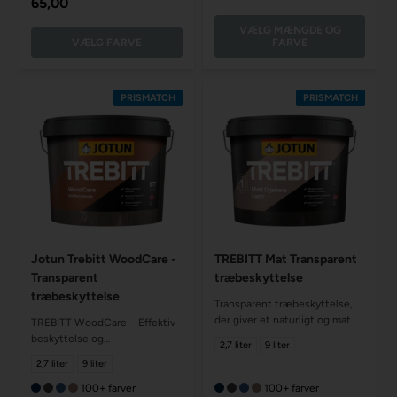
65,00
VÆLG MÆNGDE OG
VÆLG FARVE
FARVE
PRISMATCH
PRISMATCH
Jotun Trebitt WoodCare -
TREBITT Mat Transparent
Transparent
træbeskyttelse
træbeskyttelse
Transparent træbeskyttelse,
der giver et naturligt og mat
TREBITT WoodCare – Effektiv
udseende
beskyttelse og
2,7 liter
9 liter
vedligeholdelse af dit træværk
2,7 liter
9 liter
100+ farver
100+ farver