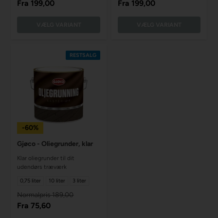
Fra
199,00
Fra
199,00
VÆLG VARIANT
VÆLG VARIANT
RESTSALG
-60%
Gjøco - Oliegrunder, klar
Klar oliegrunder til dit
udendørs træværk
0,75 liter
10 liter
3 liter
Normalpris 189,00
Fra
75,60