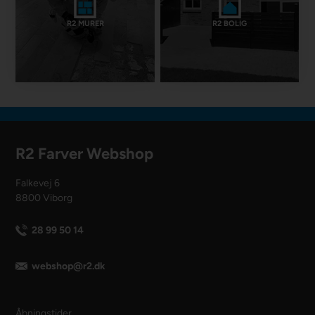
R2 MURER
R2 BOLIG
R2 Farver Webshop
Falkevej 6
8800 Viborg
28 99 50 14
webshop@r2.dk
Åbningstider