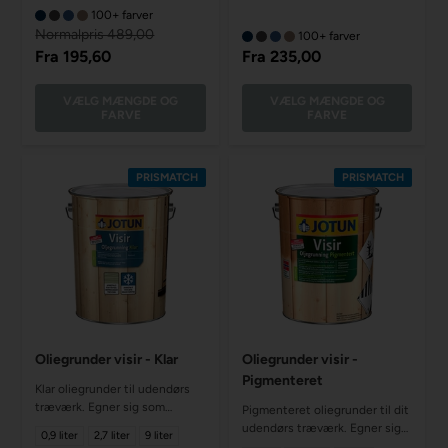
100+ farver
Normalpris 489,00
100+ farver
Fra
195,60
Fra
235,00
VÆLG MÆNGDE OG
VÆLG MÆNGDE OG
FARVE
FARVE
PRISMATCH
PRISMATCH
Oliegrunder visir - Klar
Oliegrunder visir -
Pigmenteret
Klar oliegrunder til udendørs
træværk. Egner sig som
Pigmenteret oliegrunder til dit
grunder inden transparent
udendørs træværk. Egner sig
0,9 liter
2,7 liter
9 liter
træbeskyttelse påføres
som grunder inden