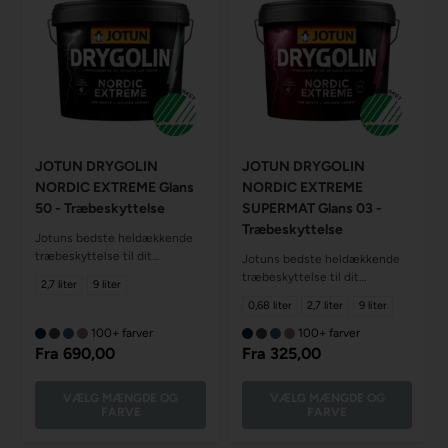
JOTUN DRYGOLIN
JOTUN DRYGOLIN
NORDIC EXTREME Glans
NORDIC EXTREME
50 - Træbeskyttelse
SUPERMAT Glans 03 -
Træbeskyttelse
Jotuns bedste heldækkende
træbeskyttelse til dit
Jotuns bedste heldækkende
udendørs træværk - glans 50
træbeskyttelse til dit
2,7 liter
9 liter
udendørs træværk supermat -
0,68 liter
2,7 liter
9 liter
glans 03.
100+ farver
100+ farver
Fra
690,00
Fra
325,00
VÆLG MÆNGDE OG
VÆLG MÆNGDE OG
FARVE
FARVE