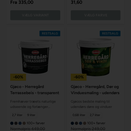
Fra
335,00
31,60
VÆLG VARIANT
VÆLG FARVE
RESTSALG
RESTSALG
-60%
-60%
Gjøco - Herregård
Gjøco - Herregård, Dør og
Terrassebeis - transparent
Vinduesmaling - udendørs
Fremhæver træets naturlige
Gjøcos bedste maling til
udseende og forlænger
udendørs døre og vinduer
levetiden
2,7 liter
9 liter
0,68 liter
2,7 liter
100+ farver
100+ farver
Normalpris 449,00
Normalpris 249,00