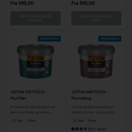
Fra
595,00
Fra
595,00
VÆLG MÆNGDE OG
VÆLG MÆNGDE OG
FARVE
FARVE
PRISMATCH
PRISMATCH
JOTUN DRYTECH -
JOTUN DRYTECH -
Murfiller
Murmaling
Et mellemstrøg der giver en
Jotuns bedste murmaling -
jævn overflade og ekstra
holder din mur sund og flot
beskyttelse
2,7 liter
9 liter
2,7 liter
9 liter
100+ farver