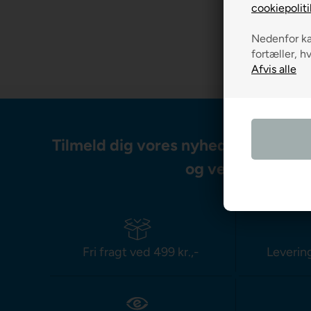
cookiepoliti
Nedenfor kan
fortæller, h
Tilmeld dig vores nyhedsbrev og m
og vejledning
Fri fragt ved 499 kr.,-
Leverin