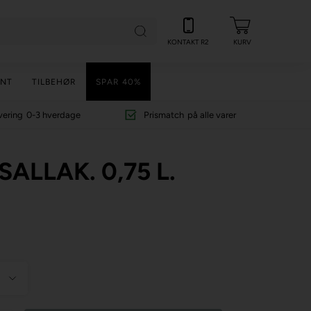
KONTAKT R2
KURV
NT
TILBEHØR
SPAR 40%
vering
0-3 hverdage
Prismatch
på alle varer
LLAK. 0,75 L.