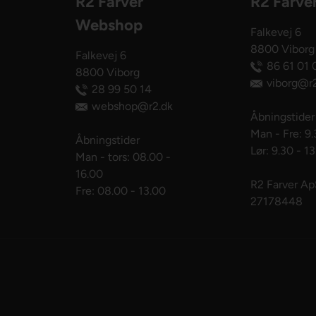
R2 Farver
R2 Farve
Webshop
Falkevej 6
8800 Viborg
Falkevej 6
86 61 01 
8800 Viborg
viborg@r2
28 99 50 14
webshop@r2.dk
Åbningstider
Man - Fre: 9.
Åbningstider
Lør: 9.30 - 1
Man - tors: 08.00 -
16.00
R2 Farver A
Fre: 08.00 - 13.00
27178448