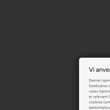
Vi anve
Denne hjemm
foretrukne i
vores hjemme
er relevant f
cookies (ent
personoplys