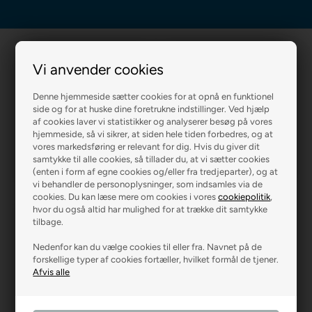
Vi anvender cookies
Denne hjemmeside sætter cookies for at opnå en funktionel
side og for at huske dine foretrukne indstillinger. Ved hjælp
af cookies laver vi statistikker og analyserer besøg på vores
R2 MALERFIRMA
R2 FARVEHANDEL
hjemmeside, så vi sikrer, at siden hele tiden forbedres, og at
vores markedsføring er relevant for dig. Hvis du giver dit
samtykke til alle cookies, så tillader du, at vi sætter cookies
(enten i form af egne cookies og/eller fra tredjeparter), og at
vi behandler de personoplysninger, som indsamles via de
cookies. Du kan læse mere om cookies i vores
cookiepolitik
,
hvor du også altid har mulighed for at trække dit samtykke
tilbage.
Nedenfor kan du vælge cookies til eller fra. Navnet på de
forskellige typer af cookies fortæller, hvilket formål de tjener.
R2 GARDINER
R2 GULVE