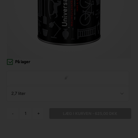
På lager
2,7 liter
-
+