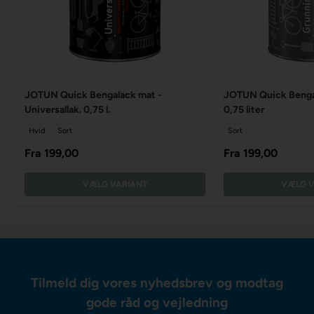
JOTUN Quick Bengalack mat -
JOTUN Quick Bengal
Universallak. 0,75 l.
0,75 liter
Hvid
Sort
Sort
Fra
199,00
Fra
199,00
VÆLG VARIANT
VÆLG V
Tilmeld dig vores nyhedsbrev og modtag
gode råd og vejledning