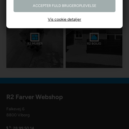
Vis cookie detaljer
R2 MURER
R2 BOLIG
R2 Farver Webshop
Falkevej 6
8800 Viborg
28 99 50 14