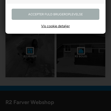
R2 GARDINER
R2 GULVE
Vis cookie detaljer
R2 MURER
R2 BOLIG
R2 Farver Webshop