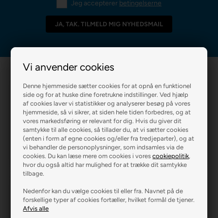
Jeg accepterer
betingelserne
Vi anvender cookies
Denne hjemmeside sætter cookies for at opnå en funktionel
side og for at huske dine foretrukne indstillinger. Ved hjælp
af cookies laver vi statistikker og analyserer besøg på vores
hjemmeside, så vi sikrer, at siden hele tiden forbedres, og at
vores markedsføring er relevant for dig. Hvis du giver dit
R2 MALERFIRMA
R2 FARVEHANDEL
samtykke til alle cookies, så tillader du, at vi sætter cookies
(enten i form af egne cookies og/eller fra tredjeparter), og at
vi behandler de personoplysninger, som indsamles via de
cookies. Du kan læse mere om cookies i vores
cookiepolitik
,
hvor du også altid har mulighed for at trække dit samtykke
tilbage.
Nedenfor kan du vælge cookies til eller fra. Navnet på de
forskellige typer af cookies fortæller, hvilket formål de tjener.