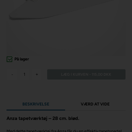
På lager
-
+
BESKRIVELSE
VÆRD AT VIDE
Anza tapetværktøj – 28 cm. blød.
Med dette tapetværktøj fra Anza får du en effektiv tapetspartel,