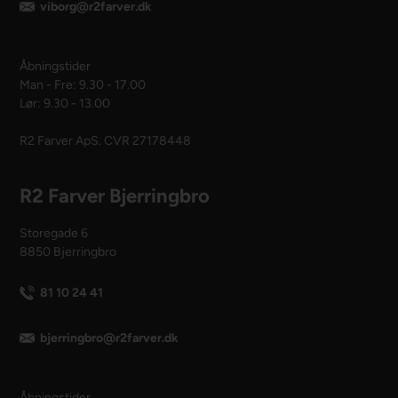
viborg@r2farver.dk
Åbningstider
Man - Fre: 9.30 - 17.00
Lør: 9.30 - 13.00
R2 Farver ApS. CVR 27178448
R2 Farver Bjerringbro
Storegade 6
8850 Bjerringbro
81 10 24 41
bjerringbro@r2farver.dk
Åbningstider