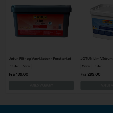
Jotun Filt- og Vævklæber - Forstærket
JOTUN Lim Vådrum
12 liter
5 liter
15 liter
5 liter
Fra
139,00
Fra
299,00
VÆLG VARIANT
VÆLG V