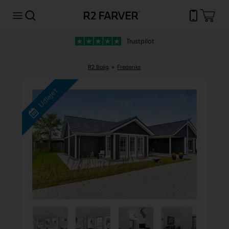
Trustpilot
R2 Bolig
»
Frederiks
Udlejet