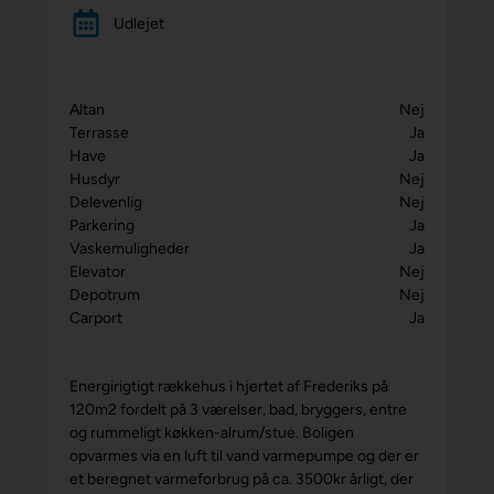
Udlejet
Altan
Nej
Terrasse
Ja
Have
Ja
Husdyr
Nej
Delevenlig
Nej
Parkering
Ja
Vaskemuligheder
Ja
Elevator
Nej
Depotrum
Nej
Carport
Ja
Energirigtigt rækkehus i hjertet af Frederiks på
120m2 fordelt på 3 værelser, bad, bryggers, entre
og rummeligt køkken-alrum/stue. Boligen
opvarmes via en luft til vand varmepumpe og der er
et beregnet varmeforbrug på ca. 3500kr årligt, der