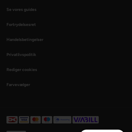
Se vores guides
Fortrydelsesret
Handelsbetingelser
Privatlivspolitik
Rediger cookies
Farvevælger