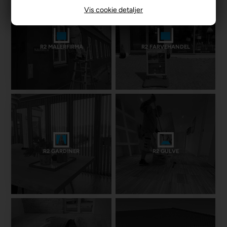
Vis cookie detaljer
R2 MALERFIRMA
R2 FARVEHANDEL
R2 GARDINER
R2 GULVE