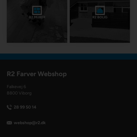
R2 MURER
R2 BOLIG
R2 Farver Webshop
Falkevej 6
8800 Viborg
28 99 50 14
webshop@r2.dk