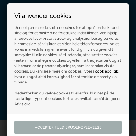
Vi anvender cookies
Godkendt af E-mærket
Prismatch på alle varer
Denne hjemmeside sætter cookies for at opnå en funktionel
side og for at huske dine foretrukne indstillinger. Ved hjælp
af cookies laver vi statistikker og analyserer besøg på vores
hjemmeside, så vi sikrer, at siden hele tiden forbedres, og at
vores markedsføring er relevant for dig. Hvis du giver dit
samtykke til alle cookies, så tillader du, at vi sætter cookies
(enten i form af egne cookies og/eller fra tredjeparter), og at
vi behandler de personoplysninger, som indsamles via de
cookies. Du kan læse mere om cookies i vores
cookiepolitik
,
hvor du også altid har mulighed for at trække dit samtykke
tilbage.
Jeg accepterer
betingelserne
Nedenfor kan du vælge cookies til eller fra. Navnet på de
forskellige typer af cookies fortæller, hvilket formål de tjener.