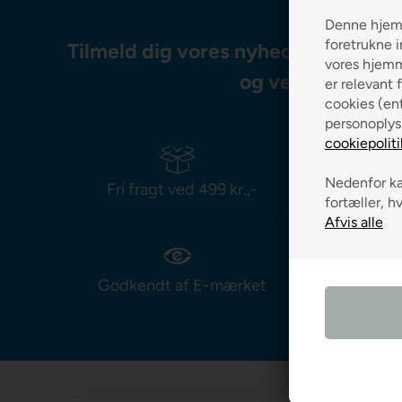
Denne hjemm
foretrukne i
Tilmeld dig vores nyhedsbrev og m
vores hjemme
og vejledning
er relevant f
cookies (ent
personoplys
cookiepoliti
Nedenfor kan
Fri fragt ved 499 kr.,-
Leverin
fortæller, h
Godkendt af E-mærket
Prismat