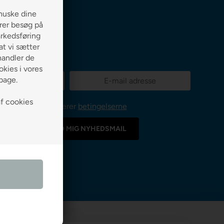
huske dine
erer besøg på
arkedsføring
 at vi sætter
handler de
kies i vores
lbage.
af cookies
Jeg accepterer
betingelserne