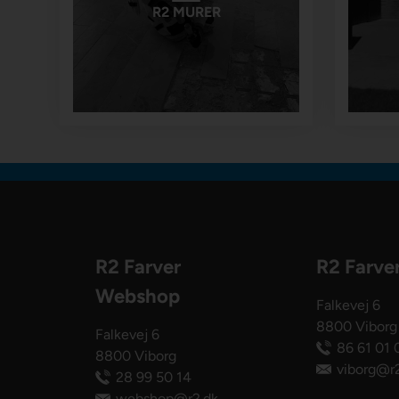
R2 MURER
R2 Farver
R2 Farve
Webshop
Falkevej 6
8800 Viborg
Falkevej 6
86 61 01 
8800 Viborg
viborg@r2
28 99 50 14
webshop@r2.dk