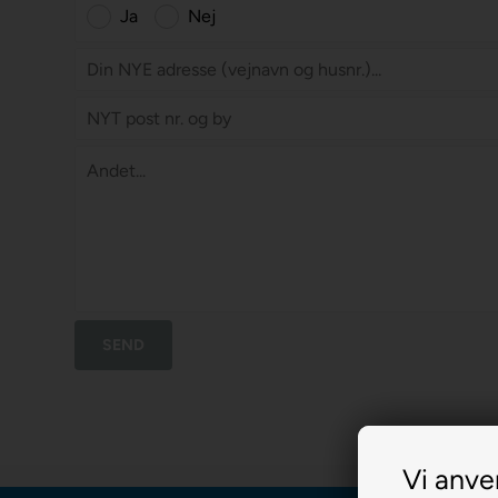
Ja
Nej
Vi anve