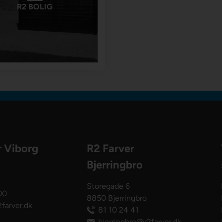
R2 BOLIG
r Viborg
R2 Farver
Bjerringbro
Storegade 6
00
8850 Bjerringbro
farver.dk
81 10 24 41
bjerringbro@r2farver.dk