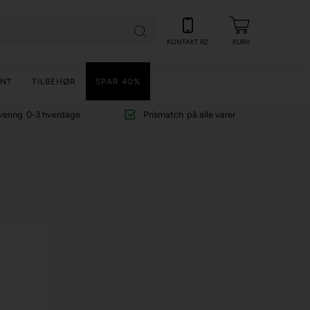
KONTAKT R2
KURV
NT
TILBEHØR
SPAR 40%
vering
0-3 hverdage
Prismatch
på alle varer