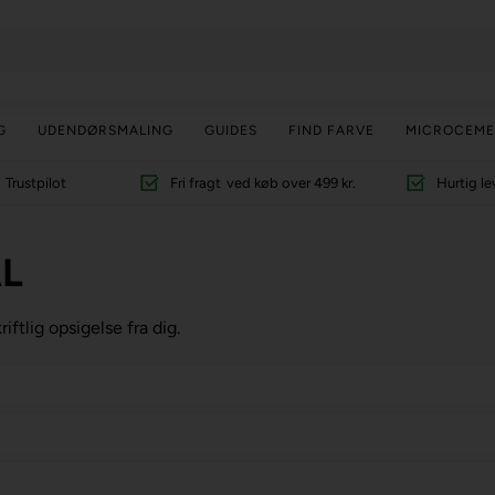
G
UDENDØRSMALING
GUIDES
FIND FARVE
MICROCEME
Trustpilot
Fri fragt
ved køb over 499 kr.
Hurtig le
ÅL
iftlig opsigelse fra dig.