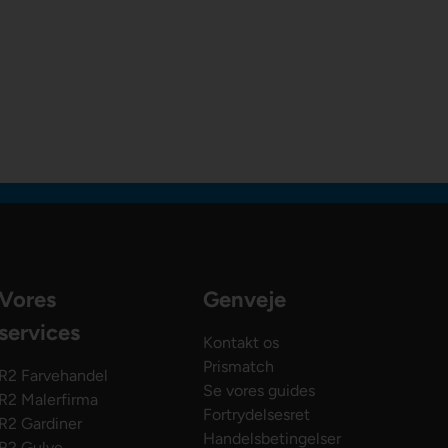
Vores
Genveje
services
Kontakt os
Prismatch
R2 Farvehandel
Se vores guides
R2 Malerfirma
Fortrydelsesret
R2 Gardiner
Handelsbetingelser
R2 Gulve