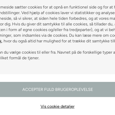
eside sætter cookies for at opnå en funktionel side og for at 
ndstillinger. Ved hjælp af cookies laver vi statistikker og analys
odtag gode råd
side, så vi sikrer, at siden hele tiden forbedres, og at vores m
or dig. Hvis du giver dit samtykke til alle cookies, så tillader du,
en i form af egne cookies og/eller fra tredjeparter), og at vi be
ninger, som indsamles via de cookies. Du kan læse mere om coo
k
, hvor du også altid har mulighed for at trække dit samtykke ti
 du vælge cookies til eller fra. Navnet på de forskellige typer 
g 0-3 hverdage
vilket formål de tjener.
ch på alle varer
Vis cookie detaljer