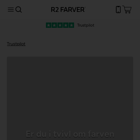
Trustpilot
Trustpilot
Er du i tvivl om farven