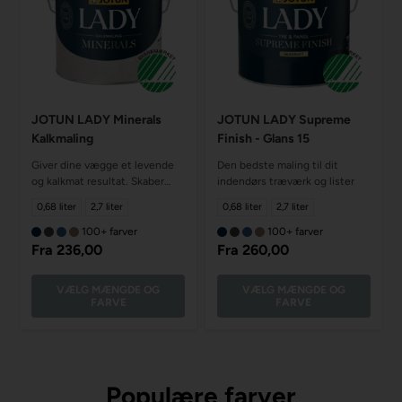
JOTUN LADY Minerals
JOTUN LADY Supreme
Kalkmaling
Finish - Glans 15
Giver dine vægge et levende
Den bedste maling til dit
og kalkmat resultat. Skaber
indendørs træværk og lister
struktur og giver en unikt
0,68 liter
2,7 liter
0,68 liter
2,7 liter
finish
100+ farver
100+ farver
Fra
236,00
Fra
260,00
VÆLG MÆNGDE OG
VÆLG MÆNGDE OG
FARVE
FARVE
Populære farver