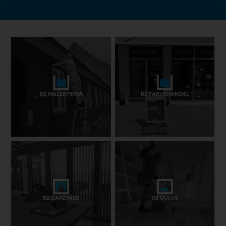
R2 MALERFIRMA
R2 FARVEHANDEL
R2 GARDINER
R2 GULVE