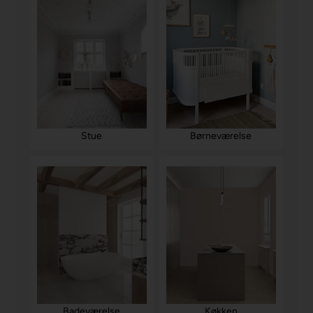
Stue
Børneværelse
Badeværelse
Køkken