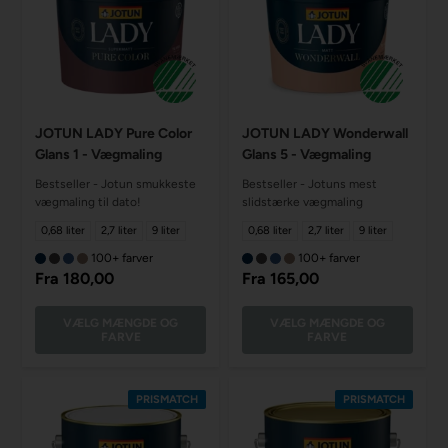
JOTUN LADY Pure Color
JOTUN LADY Wonderwall
Glans 1 - Vægmaling
Glans 5 - Vægmaling
Bestseller - Jotun smukkeste
Bestseller - Jotuns mest
vægmaling til dato!
slidstærke vægmaling
0,68 liter
2,7 liter
9 liter
0,68 liter
2,7 liter
9 liter
100+ farver
100+ farver
Fra
180,00
Fra
165,00
VÆLG MÆNGDE OG
VÆLG MÆNGDE OG
FARVE
FARVE
PRISMATCH
PRISMATCH