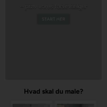
– prøv vores farvevælger
START HER
Hvad skal du male?