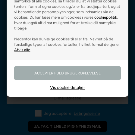
samtykke til alle cookies, så tillader du, at vi sætter cookies
(enten i form af egne cookies og/eller fra tredjeparter), og at
vi behandler de personoplysninger, som indsamles via de
cookies. Du kan læse mere om cookies i vores
cookiepolitik
,
hvor du også altid har mulighed for at trække dit samtykke
Fri fragt ved 499 kr.,-
Levering 0-3 hverdage
tilbage.
Nedenfor kan du vælge cookies til eller fra. Navnet på de
forskellige typer af cookies fortæller, hvilket formål de tjener.
Godkendt af E-mærket
Prismatch på alle varer
Vis cookie detaljer
Jeg accepterer
betingelserne