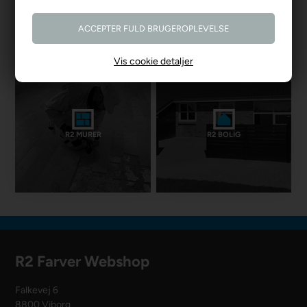
Vis cookie detaljer
R2 MURER
R2 BOLIG
R2 Farver Webshop
Falkevej 6
8800 Viborg