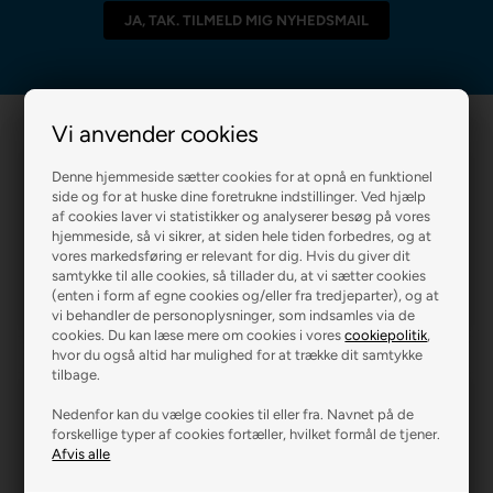
Vi anvender cookies
Denne hjemmeside sætter cookies for at opnå en funktionel
side og for at huske dine foretrukne indstillinger. Ved hjælp
af cookies laver vi statistikker og analyserer besøg på vores
hjemmeside, så vi sikrer, at siden hele tiden forbedres, og at
vores markedsføring er relevant for dig. Hvis du giver dit
R2 MALERFIRMA
R2 FARVEHANDEL
samtykke til alle cookies, så tillader du, at vi sætter cookies
(enten i form af egne cookies og/eller fra tredjeparter), og at
vi behandler de personoplysninger, som indsamles via de
cookies. Du kan læse mere om cookies i vores
cookiepolitik
,
hvor du også altid har mulighed for at trække dit samtykke
tilbage.
Nedenfor kan du vælge cookies til eller fra. Navnet på de
forskellige typer af cookies fortæller, hvilket formål de tjener.
R2 GARDINER
R2 GULVE