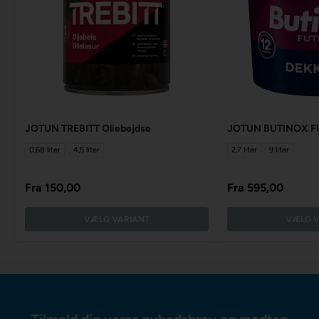
JOTUN TREBITT Oliebejdse
JOTUN BUTINOX F
0,68 liter
4,5 liter
2,7 liter
9 liter
Fra
150,00
Fra
595,00
VÆLG VARIANT
VÆLG V