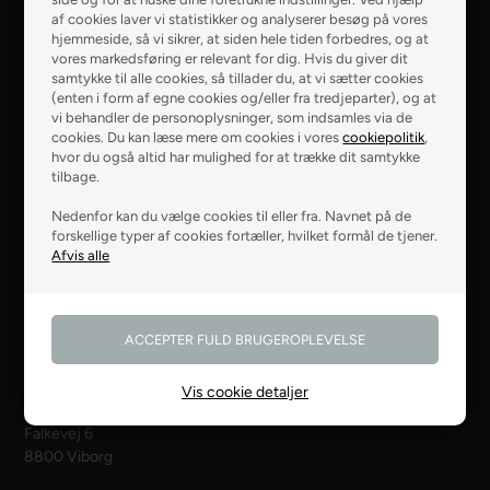
af cookies laver vi statistikker og analyserer besøg på vores
R2 Farver Webshop
hjemmeside, så vi sikrer, at siden hele tiden forbedres, og at
vores markedsføring er relevant for dig. Hvis du giver dit
Falkevej 6
samtykke til alle cookies, så tillader du, at vi sætter cookies
8800 Viborg
(enten i form af egne cookies og/eller fra tredjeparter), og at
vi behandler de personoplysninger, som indsamles via de
cookies. Du kan læse mere om cookies i vores
cookiepolitik
,
28 99 50 14
hvor du også altid har mulighed for at trække dit samtykke
tilbage.
webshop@r2.dk
Nedenfor kan du vælge cookies til eller fra. Navnet på de
forskellige typer af cookies fortæller, hvilket formål de tjener.
Åbningstider
Man - tors: 08.00 - 16.00
Fre: 08.00 - 13.00
R2 Farver Viborg
Vis cookie detaljer
Falkevej 6
8800 Viborg