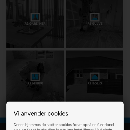
R2 GARDINER
R2 GULVE
R2 MURER
R2 BOLIG
Vi anvender cookies
Denne hjemmeside sætter cookies for at opnå en funktionel
side og for at huske dine foretrukne indstillinger. Ved hjælp