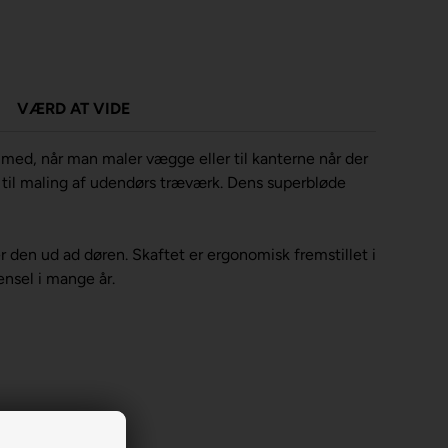
VÆRD AT VIDE
e med, når man maler vægge eller til kanterne når der
od til maling af udendørs træværk. Dens superbløde
r den ud ad døren. Skaftet er ergonomisk fremstillet i
ensel i mange år.