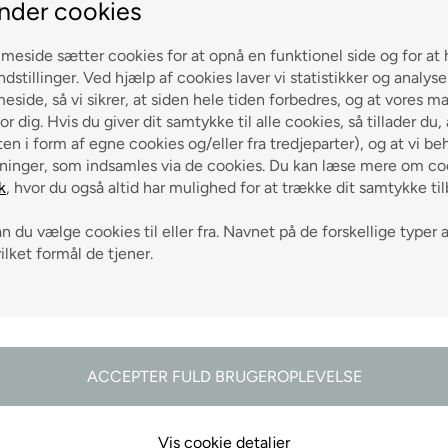
nder cookies
eside sætter cookies for at opnå en funktionel side og for at 
ndstillinger. Ved hjælp af cookies laver vi statistikker og analys
side, så vi sikrer, at siden hele tiden forbedres, og at vores m
odtag gode råd
or dig. Hvis du giver dit samtykke til alle cookies, så tillader du,
en i form af egne cookies og/eller fra tredjeparter), og at vi be
ninger, som indsamles via de cookies. Du kan læse mere om coo
k
, hvor du også altid har mulighed for at trække dit samtykke ti
 du vælge cookies til eller fra. Navnet på de forskellige typer 
vilket formål de tjener.
g 0-3 hverdage
ch på alle varer
Vis cookie detaljer