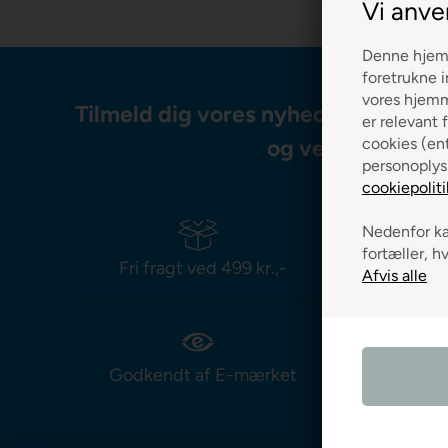
Vi anve
Denne hjemm
foretrukne i
vores hjemme
Tilmeld dig vores nyhedsbrev og m
er relevant f
og vejledning
cookies (ent
personoplys
cookiepoliti
Nedenfor kan
fortæller, h
Fri fragt ved 499 kr.,-
Leverin
Godkendt af E-mærket
Prismat