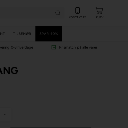
KONTAKT R2
KURV
NT
TILBEHØR
SPAR 40%
vering
0-3 hverdage
Prismatch
på alle varer
ANG