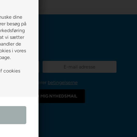
huske dine
erer besøg på
arkedsføring
 at vi sætter
handler de
kies i vores
lbage.
af cookies
Jeg accepterer
betingelserne