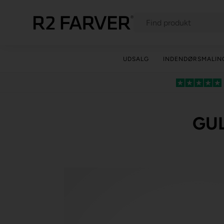
UDSALG
INDENDØRSMALIN
GU