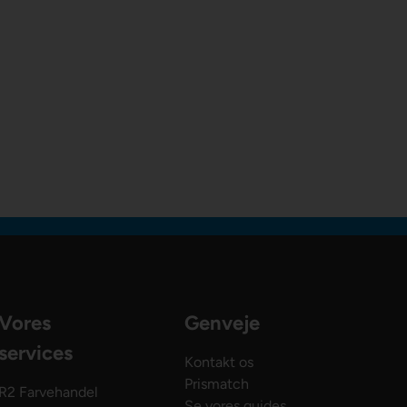
Vores
Genveje
services
Kontakt os
Prismatch
R2 Farvehandel
Se vores guides