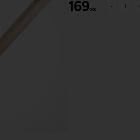
169
-
DKK