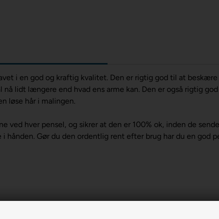
et i en god og kraftig kvalitet. Den er rigtig god til at beskær
kal nå lidt længere end hvad ens arme kan. Den er også rigtig g
en løse hår i malingen.
rne ved hver pensel, og sikrer at den er 100% ok, inden de sende
 i hånden. Gør du den ordentlig rent efter brug har du en god p