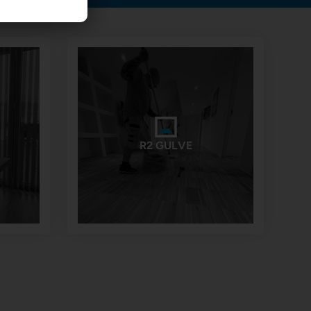
R2 GULVE