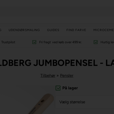
G
UDENDØRSMALING
GUIDES
FIND FARVE
MICROCEME
Trustpilot
Fri fragt
ved køb over 499 kr.
Hurtig le
LDBERG JUMBOPENSEL - L
Tilbehør
»
Pensler
På lager
Vælg størrelse