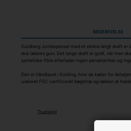
BESKRIVELSE
Guldberg Jumbopensel med et ekstra langt skaft er lav
skal lakeres gulv. Det lange skaft er godt, når man s
syntetiske fibre efterlader ingen penselstriber og ing
Den er håndlavet i Kolding, hvor de kæler for detalje
ulakeret FSC certificeret bøgetræ og lækker at holde
Trustpilot