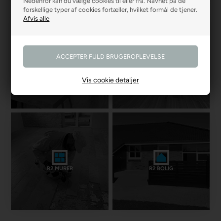
Nedenfor kan du vælge cookies til eller fra. Navnet på de
forskellige typer af cookies fortæller, hvilket formål de tjener.
R2 GARDINER
R2 GULVE
Vis cookie detaljer
R2 MURER
R2 BOLIG