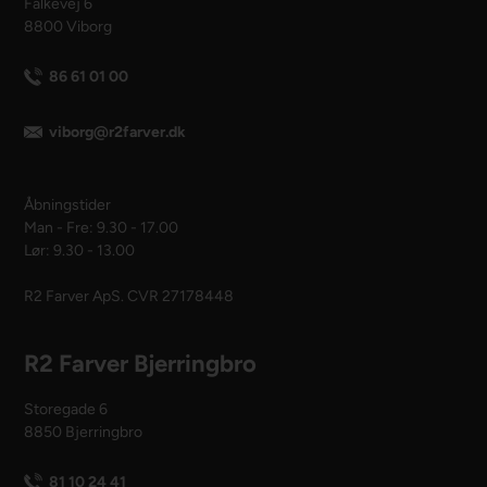
Falkevej 6
8800 Viborg
86 61 01 00
viborg@r2farver.dk
Åbningstider
Man - Fre: 9.30 - 17.00
Lør: 9.30 - 13.00
R2 Farver ApS. CVR 27178448
R2 Farver Bjerringbro
Storegade 6
8850 Bjerringbro
81 10 24 41