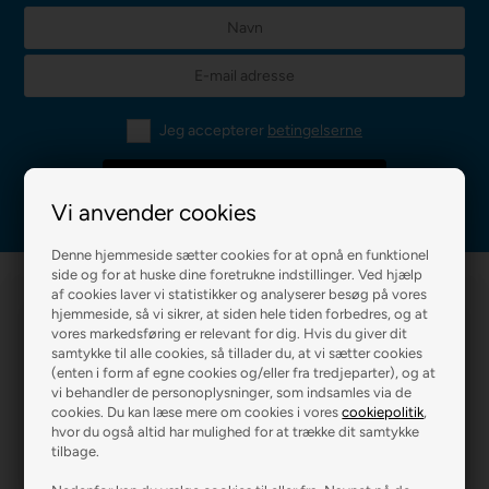
Jeg accepterer
betingelserne
Vi anvender cookies
Denne hjemmeside sætter cookies for at opnå en funktionel
side og for at huske dine foretrukne indstillinger. Ved hjælp
af cookies laver vi statistikker og analyserer besøg på vores
hjemmeside, så vi sikrer, at siden hele tiden forbedres, og at
vores markedsføring er relevant for dig. Hvis du giver dit
samtykke til alle cookies, så tillader du, at vi sætter cookies
(enten i form af egne cookies og/eller fra tredjeparter), og at
vi behandler de personoplysninger, som indsamles via de
cookies. Du kan læse mere om cookies i vores
cookiepolitik
,
R2 MALERFIRMA
R2 FARVEHANDEL
hvor du også altid har mulighed for at trække dit samtykke
tilbage.