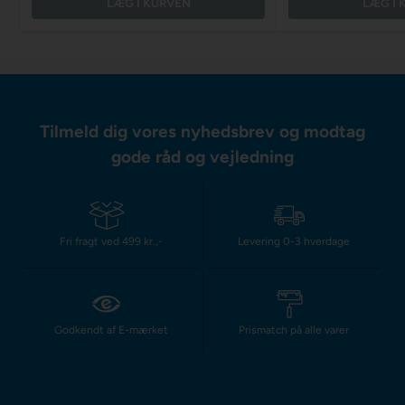
LÆG I KURVEN
LÆG I 
Tilmeld dig vores nyhedsbrev og modtag
gode råd og vejledning
Fri fragt ved 499 kr.,-
Levering 0-3 hverdage
Godkendt af E-mærket
Prismatch på alle varer