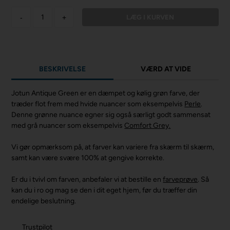
-
+
BESKRIVELSE
VÆRD AT VIDE
Jotun Antique Green er en dæmpet og kølig grøn farve, der
træder flot frem med hvide nuancer som eksempelvis
Perle
.
Denne grønne nuance egner sig også særligt godt sammensat
med grå nuancer som eksempelvis
Comfort Grey.
Vi gør opmærksom på, at farver kan variere fra skærm til skærm,
samt kan være svære 100% at gengive korrekte.
Er du i tvivl om farven, anbefaler vi at bestille en
farveprøve
. Så
kan du i ro og mag se den i dit eget hjem, før du træffer din
endelige beslutning.
Trustpilot