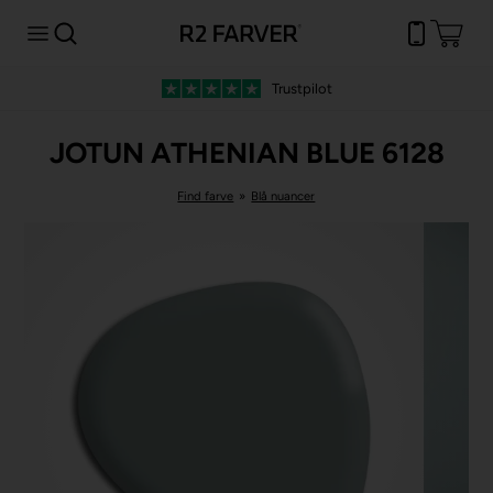
Trustpilot
JOTUN ATHENIAN BLUE 6128
Find farve
»
Blå nuancer