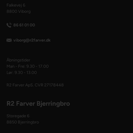
Falkevej 6
8800 Viborg
86 61 01 00
viborg@r2farver.dk
Åbningstider
Man - Fre: 9.30 - 17.00
Lør: 9.30 - 13.00
R2 Farver ApS. CVR 27178448
R2 Farver Bjerringbro
Storegade 6
8850 Bjerringbro