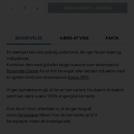
-
+
BESKRIVELSE
VÆRD AT VIDE
FAKTA
En dæmpet blå med grønlig undertone, der gør farven blød og
indbydende.
Kombiner den med grå eller beige nuancer som eksempelvis
Rosemille Greige
for et flot farvespil, eller lad den stå alene med
en gylden hvid som eksempelvis
Kokos 1931
.
Vi gør opmærksom på, at farver kan variere fra skærm til skærm,
samt kan være svære 100% at gengive korrekte.
Hvis du er i tvivl, anbefaler vi, at du gør brug af
vores
farveprøve
tilbud, hvor du kan teste op til 3
farveprøver inden dit endelige køb.