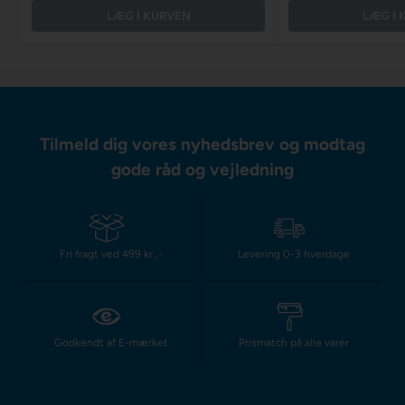
LÆG I KURVEN
LÆG I 
Tilmeld dig vores nyhedsbrev og modtag
gode råd og vejledning
Fri fragt ved 499 kr.,-
Levering 0-3 hverdage
Godkendt af E-mærket
Prismatch på alle varer