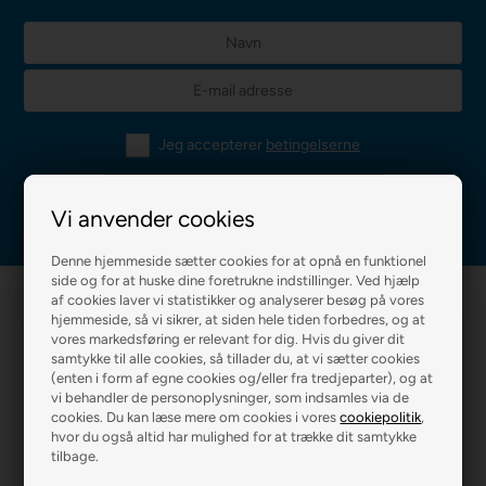
Jeg accepterer
betingelserne
Vi anvender cookies
Denne hjemmeside sætter cookies for at opnå en funktionel
side og for at huske dine foretrukne indstillinger. Ved hjælp
af cookies laver vi statistikker og analyserer besøg på vores
hjemmeside, så vi sikrer, at siden hele tiden forbedres, og at
vores markedsføring er relevant for dig. Hvis du giver dit
samtykke til alle cookies, så tillader du, at vi sætter cookies
(enten i form af egne cookies og/eller fra tredjeparter), og at
vi behandler de personoplysninger, som indsamles via de
cookies. Du kan læse mere om cookies i vores
cookiepolitik
,
R2 MALERFIRMA
R2 FARVEHANDEL
hvor du også altid har mulighed for at trække dit samtykke
tilbage.