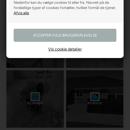
Nedenfor kan du vælge cookies til eller fra. Navnet på de
forskellige typer af cookies fortæller, hvilket formål de tjener.
R2 GARDINER
R2 GULVE
Vis cookie detaljer
R2 MURER
R2 BOLIG