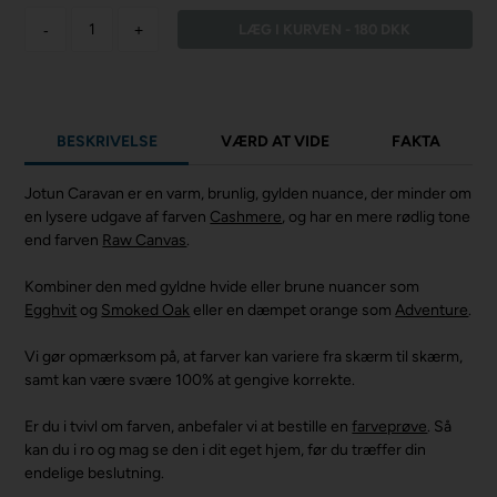
-
+
BESKRIVELSE
VÆRD AT VIDE
FAKTA
Jotun Caravan er en varm, brunlig, gylden nuance, der minder om
en lysere udgave af farven
Cashmere
, og har en mere rødlig tone
end farven
Raw Canvas
.
Kombiner den med gyldne hvide eller brune nuancer som
Egghvit
og
Smoked Oak
eller en dæmpet orange som
Adventure
.
Vi gør opmærksom på, at farver kan variere fra skærm til skærm,
samt kan være svære 100% at gengive korrekte.
Er du i tvivl om farven, anbefaler vi at bestille en
farveprøve
. Så
kan du i ro og mag se den i dit eget hjem, før du træffer din
endelige beslutning.