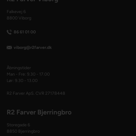
Falkevej 6
8800 Viborg
86 61 01 00
viborg@r2farver.dk
Åbningstider
Man - Fre: 9.30 - 17.00
Lør: 9.30 - 13.00
R2 Farver ApS. CVR 27178448
R2 Farver Bjerringbro
Storegade 6
8850 Bjerringbro