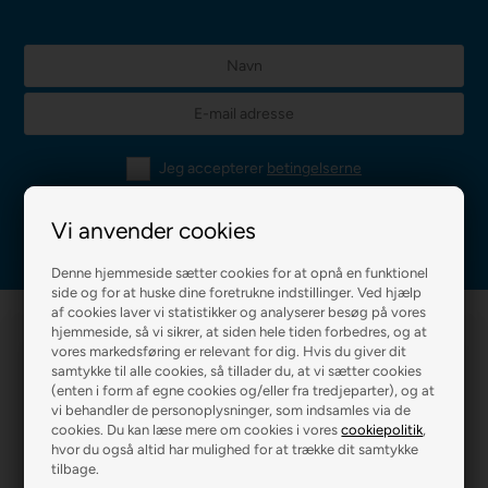
Jeg accepterer
betingelserne
Vi anvender cookies
Denne hjemmeside sætter cookies for at opnå en funktionel
side og for at huske dine foretrukne indstillinger. Ved hjælp
af cookies laver vi statistikker og analyserer besøg på vores
hjemmeside, så vi sikrer, at siden hele tiden forbedres, og at
vores markedsføring er relevant for dig. Hvis du giver dit
samtykke til alle cookies, så tillader du, at vi sætter cookies
(enten i form af egne cookies og/eller fra tredjeparter), og at
vi behandler de personoplysninger, som indsamles via de
cookies. Du kan læse mere om cookies i vores
cookiepolitik
,
hvor du også altid har mulighed for at trække dit samtykke
R2 MALERFIRMA
R2 FARVEHANDEL
tilbage.