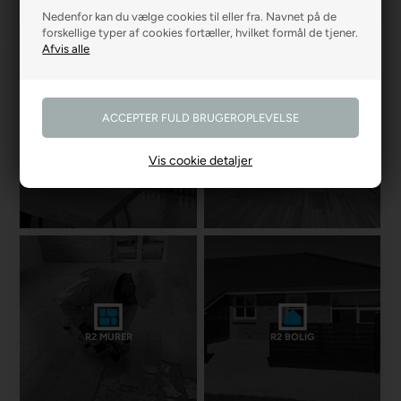
Nedenfor kan du vælge cookies til eller fra. Navnet på de
forskellige typer af cookies fortæller, hvilket formål de tjener.
R2 GARDINER
R2 GULVE
Vis cookie detaljer
R2 MURER
R2 BOLIG