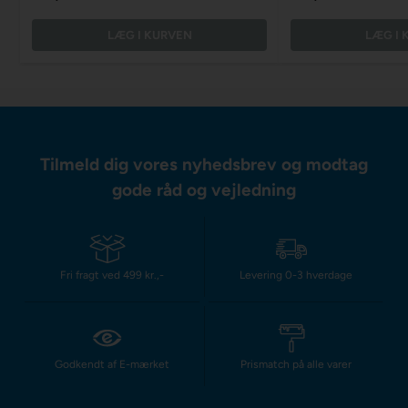
LÆG I KURVEN
LÆG I 
Tilmeld dig vores nyhedsbrev og modtag
gode råd og vejledning
Fri fragt ved 499 kr.,-
Levering 0-3 hverdage
Godkendt af E-mærket
Prismatch på alle varer