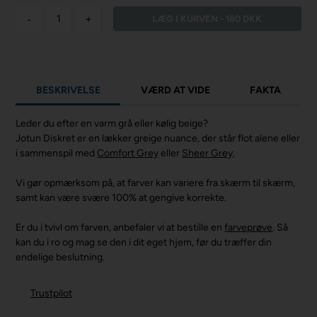
-
+
BESKRIVELSE
VÆRD AT VIDE
FAKTA
Leder du efter en varm grå eller kølig beige?
Jotun Diskret er en lækker greige nuance, der står flot alene eller
i sammenspil med
Comfort Grey
eller
Sheer Grey
.
Vi gør opmærksom på, at farver kan variere fra skærm til skærm,
samt kan være svære 100% at gengive korrekte.
Er du i tvivl om farven, anbefaler vi at bestille en
farveprøve
. Så
kan du i ro og mag se den i dit eget hjem, før du træffer din
endelige beslutning.
Trustpilot