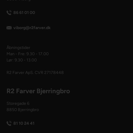
86 61 01 00
viborg@r2farver.dk
Åbningstider
Man - Fre: 9.30 - 17.00
Lør: 9.30 - 13.00
R2 Farver ApS. CVR 27178448
R2 Farver Bjerringbro
Storegade 6
8850 Bjerringbro
81 10 24 41