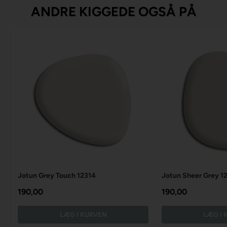
ANDRE KIGGEDE OGSÅ PÅ
Jotun Grey Touch 12314
Jotun Sheer Grey 1
190,00
190,00
LÆG I KURVEN
LÆG I 