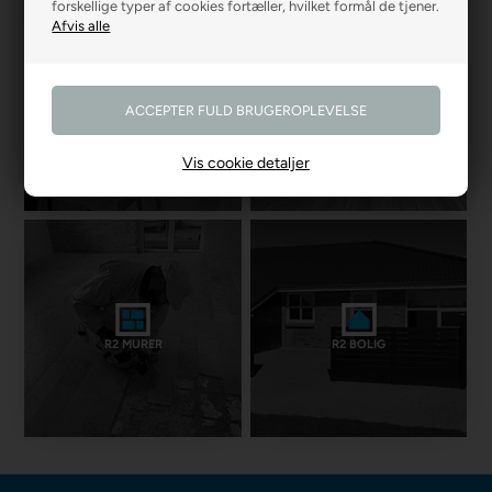
forskellige typer af cookies fortæller, hvilket formål de tjener.
R2 GARDINER
R2 GULVE
Vis cookie detaljer
R2 MURER
R2 BOLIG