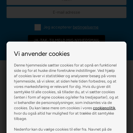
Jeg accepterer
betingelserne
Vi anvender cookies
Denne hjemmeside sætter cookies for at opnå en funktionel
side og for at huske dine foretrukne indstillinger. Ved hjælp
af cookies laver vi statistikker og analyserer besøg på vores
hjemmeside, så vi sikrer, at siden hele tiden forbedres, og at
vores markedsføring er relevant for dig. Hvis du giver dit
samtykke til alle cookies, så tillader du, at vi sætter cookies
(enten i form af egne cookies og/eller fra tredjeparter), og at
vi behandler de personoplysninger, som indsamles via de
R2 MALERFIRMA
R2 FARVEHANDEL
cookies. Du kan læse mere om cookies i vores
cookiepolitik
,
hvor du også altid har mulighed for at trække dit samtykke
tilbage.
Nedenfor kan du vælge cookies til eller fra. Navnet på de