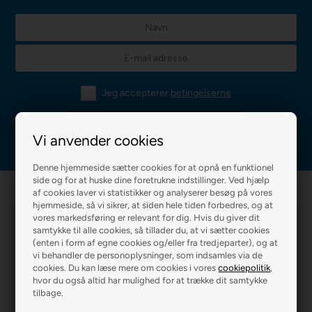
Jeg accepterer
betingelserne
Vi anvender cookies
Denne hjemmeside sætter cookies for at opnå en funktionel
side og for at huske dine foretrukne indstillinger. Ved hjælp
af cookies laver vi statistikker og analyserer besøg på vores
hjemmeside, så vi sikrer, at siden hele tiden forbedres, og at
vores markedsføring er relevant for dig. Hvis du giver dit
samtykke til alle cookies, så tillader du, at vi sætter cookies
(enten i form af egne cookies og/eller fra tredjeparter), og at
vi behandler de personoplysninger, som indsamles via de
cookies. Du kan læse mere om cookies i vores
cookiepolitik
,
R2 MALERFIRMA
R2 FARVEHANDEL
hvor du også altid har mulighed for at trække dit samtykke
tilbage.