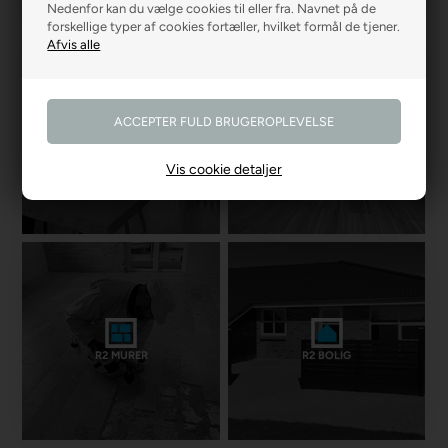
Nedenfor kan du vælge cookies til eller fra. Navnet på de
forskellige typer af cookies fortæller, hvilket formål de tjener.
R2 GARDINER
R2 GULVE
Vis cookie detaljer
R2 MURER
R2 BOLIG