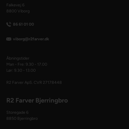
Falkevej 6
8800 Viborg
86 61 01 00
viborg@r2farver.dk
Åbningstider
Man - Fre: 9.30 - 17.00
Lør: 9.30 - 13.00
R2 Farver ApS. CVR 27178448
R2 Farver Bjerringbro
Storegade 6
8850 Bjerringbro