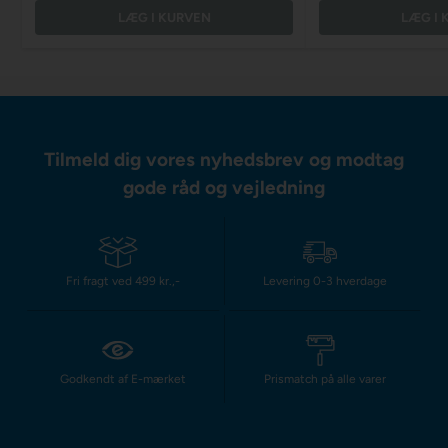
LÆG I KURVEN
LÆG I 
Tilmeld dig vores nyhedsbrev og modtag
gode råd og vejledning
Fri fragt ved 499 kr.,-
Levering 0-3 hverdage
Godkendt af E-mærket
Prismatch på alle varer