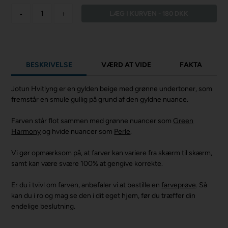
-
+
BESKRIVELSE
VÆRD AT VIDE
FAKTA
Jotun Hvitlyng er en gylden beige med grønne undertoner, som
fremstår en smule gullig på grund af den gyldne nuance.
Farven står flot sammen med grønne nuancer som
Green
Harmony
og hvide nuancer som
Perle
.
Vi gør opmærksom på, at farver kan variere fra skærm til skærm,
samt kan være svære 100% at gengive korrekte.
Er du i tvivl om farven, anbefaler vi at bestille en
farveprøve
. Så
kan du i ro og mag se den i dit eget hjem, før du træffer din
endelige beslutning.