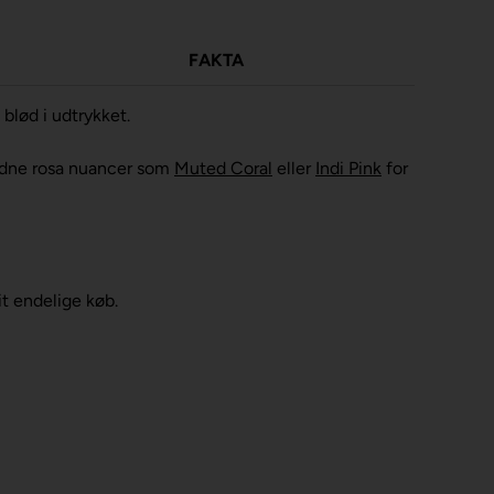
FAKTA
blød i udtrykket.
ldne rosa nuancer som
Muted Coral
eller
Indi Pink
for
it endelige køb.