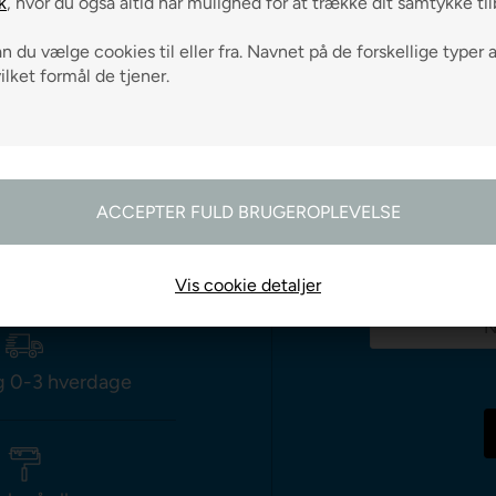
k
, hvor du også altid har mulighed for at trække dit samtykke ti
 du vælge cookies til eller fra. Navnet på de forskellige typer 
vilket formål de tjener.
odtag gode råd
Vis cookie detaljer
g 0-3 hverdage