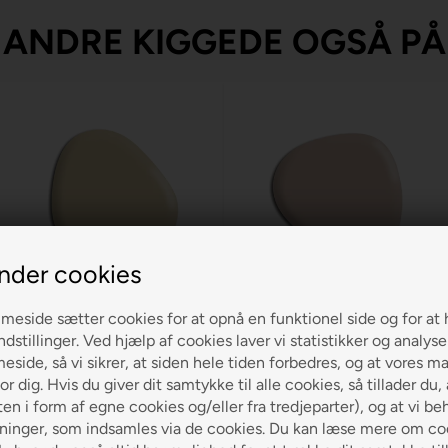
ANDRE KIGGEDE OGSÅ PÅ
nder cookies
Jotun Forest Light
Jotun Indi Pink 2224
eside sætter cookies for at opnå en funktionel side og for at 
11228
ndstillinger. Ved hjælp af cookies laver vi statistikker og analys
190,00
side, så vi sikrer, at siden hele tiden forbedres, og at vores m
190,00
or dig. Hvis du giver dit samtykke til alle cookies, så tillader du,
LÆG I KURVEN
en i form af egne cookies og/eller fra tredjeparter), og at vi be
LÆG I KURVEN
ninger, som indsamles via de cookies. Du kan læse mere om coo