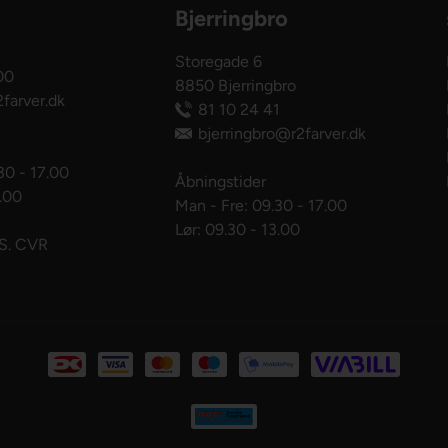
Bjerringbro
Storegade 6
00
8850 Bjerringbro
farver.dk
81 10 24 41
bjerringbro@r2farver.dk
30 - 17.00
Åbningstider
3.00
Man - Fre: 09.30 - 17.00
Lør: 09.30 - 13.00
pS. CVR