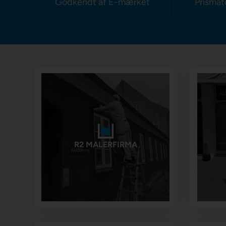
Godkendt af E-mærket
Prismat
R2 MALERFIRMA