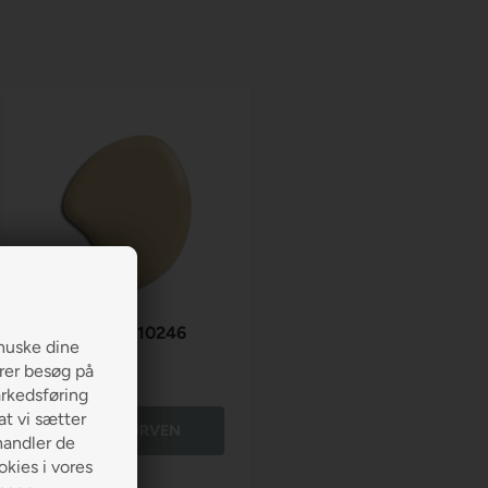
Jotun Velvet 10246
huske dine
erer besøg på
190,00
arkedsføring
 at vi sætter
LÆG I KURVEN
handler de
kies i vores