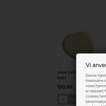
Vi anve
Jotun Earthy Yellow
Denne hjemm
8583
foretrukne i
vores hjemme
190,00
er relevant f
cookies (ent
LÆG I KURVEN
personoplys