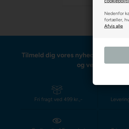
cookiepoliti
Nedenfor kan
fortæller, h
Tilmeld dig vores nyhedsbrev og m
og vejledning
Fri fragt ved 499 kr.,-
Leverin