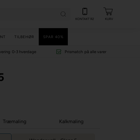
KONTAKT R2
KURV
NT
TILBEHØR
SPAR 40%
vering
0-3 hverdage
Prismatch
på alle varer
5
Træmaling
Kalkmaling