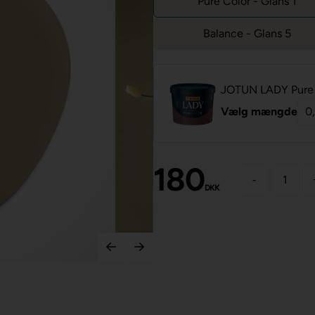
Pure Color - Glans 1
Balance - Glans 5
JOTUN LADY Pure 
Vælg mængde
180
-
DKK