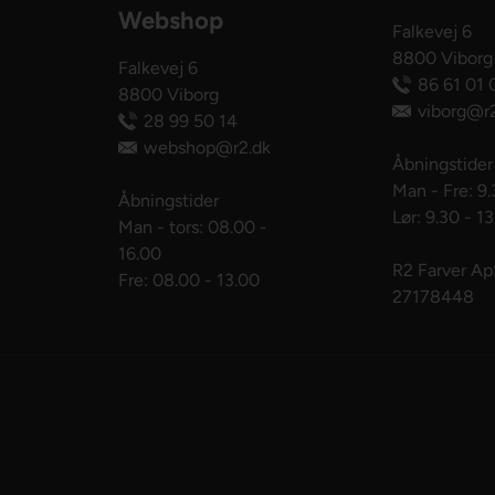
Webshop
Falkevej 6
8800 Viborg
Falkevej 6
86 61 01 
8800 Viborg
viborg@r2
28 99 50 14
webshop@r2.dk
Åbningstider
Man - Fre: 9.
Åbningstider
Lør: 9.30 - 1
Man - tors: 08.00 -
16.00
R2 Farver A
Fre: 08.00 - 13.00
27178448