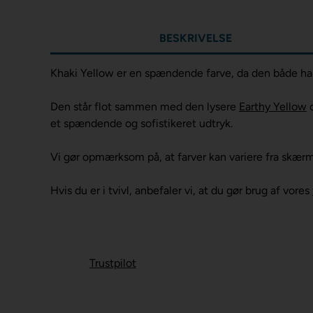
BESKRIVELSE
Khaki Yellow er en spændende farve, da den både har 
Den står flot sammen med den lysere
Earthy Yellow
et spændende og sofistikeret udtryk.
Vi gør opmærksom på, at farver kan variere fra skær
Hvis du er i tvivl, anbefaler vi, at du gør brug af vores
Trustpilot