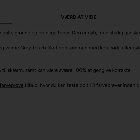
VÆRD AT VIDE
gule, grønne og brunlige toner. Den er dyb, men stadig ganske 
og varme
Grey Touch
. Sæt den sammen med koralrøde eller gy
m til skærm, samt kan være svære 100% at gengive korrekte.
farveprøve
tilbud, hvor du kan teste op til 3 farveprøver inden d