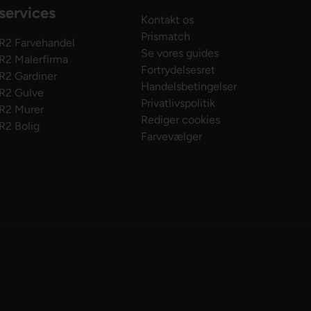
services
Kontakt os
Prismatch
R2 Farvehandel
Se vores guides
R2 Malerfirma
Fortrydelsesret
R2 Gardiner
Handelsbetingelser
R2 Gulve
Privatlivspolitik
R2 Murer
Rediger cookies
R2 Bolig
Farvevælger