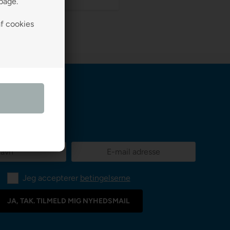
lbage.
af cookies
Jeg accepterer
betingelserne