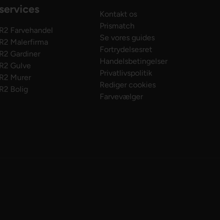
services
Kontakt os
Prismatch
R2 Farvehandel
Se vores guides
R2 Malerfirma
Fortrydelsesret
R2 Gardiner
Handelsbetingelser
R2 Gulve
Privatlivspolitik
R2 Murer
Rediger cookies
R2 Bolig
Farvevælger