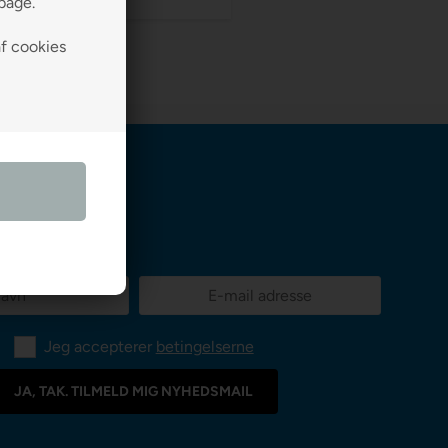
lbage.
af cookies
Jeg accepterer
betingelserne