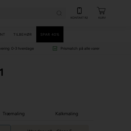
KONTAKT R2
KURV
NT
TILBEHØR
SPAR 40%
vering
0-3 hverdage
Prismatch
på alle varer
1
Træmaling
Kalkmaling