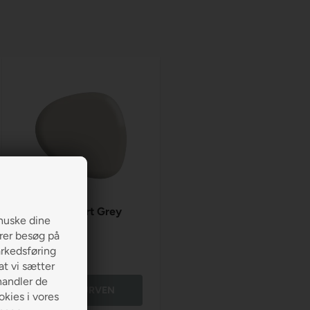
Jotun Comfort Grey
huske dine
12078
erer besøg på
arkedsføring
190,00
 at vi sætter
handler de
LÆG I KURVEN
kies i vores