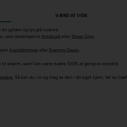
VÆRD AT VIDE
r en gylden og lys grå nuance.
er, som eksempelvis
Antikkgrå
eller
Sheer Grey
.
r som
Kveldshimmel
eller
Evening Green
.
m til skærm, samt kan være svære 100% at gengive korrekte.
eprøve
. Så kan du i ro og mag se den i dit eget hjem, før du træ