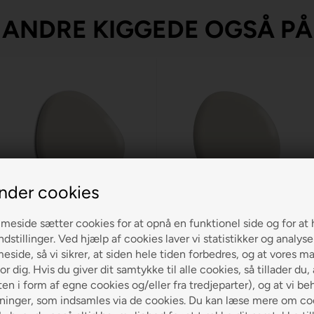
ANDRE KIGGEDE OGSÅ PÅ
nder cookies
Jotun Sheer Grey 12077
Jotun Ascott 0553
eside sætter cookies for at opnå en funktionel side og for at 
ndstillinger. Ved hjælp af cookies laver vi statistikker og analys
190,00
190,00
side, så vi sikrer, at siden hele tiden forbedres, og at vores m
or dig. Hvis du giver dit samtykke til alle cookies, så tillader du,
LÆG I KURVEN
LÆG I KURVEN
en i form af egne cookies og/eller fra tredjeparter), og at vi be
ninger, som indsamles via de cookies. Du kan læse mere om coo