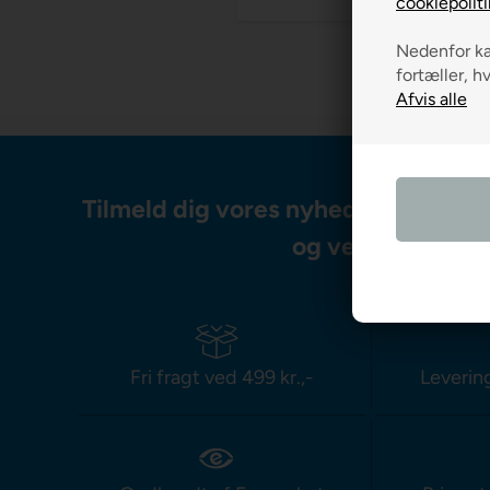
cookiepoliti
Nedenfor kan
fortæller, h
Tilmeld dig vores nyhedsbrev og m
og vejledning
Fri fragt ved 499 kr.,-
Leverin