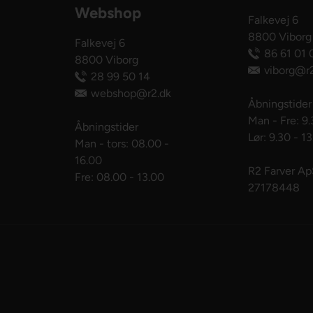
Webshop
Falkevej 6
8800 Viborg
Falkevej 6
86 61 01 
8800 Viborg
viborg@r2
28 99 50 14
webshop@r2.dk
Åbningstider
Man - Fre: 9.
Åbningstider
Lør: 9.30 - 1
Man - tors: 08.00 -
16.00
R2 Farver A
Fre: 08.00 - 13.00
27178448