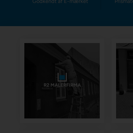
Godkendt af E-mærket
Prismat
R2 MALERFIRMA