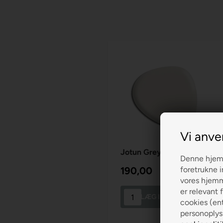
Vi anve
Jotun Grey Touch 12314
Denne hjemm
foretrukne i
190,00
vores hjemme
er relevant f
LÆG I KURVEN
cookies (ent
personoplys