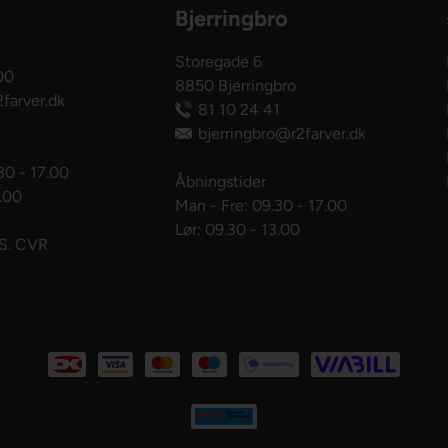
Bjerringbro
Storegade 6
00
8850 Bjerringbro
farver.dk
81 10 24 41
bjerringbro@r2farver.dk
30 - 17.00
Åbningstider
3.00
Man - Fre: 09.30 - 17.00
Lør: 09.30 - 13.00
pS. CVR