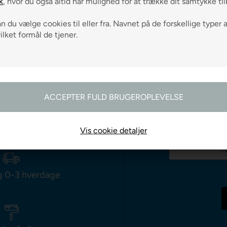
k
, hvor du også altid har mulighed for at trække dit samtykke ti
 du vælge cookies til eller fra. Navnet på de forskellige typer 
vilket formål de tjener.
odtag gode råd
Vis cookie detaljer
g 0-3 hverdage