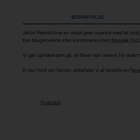
BESKRIVELSE
Jotun Palmetto er en smuk grøn nuance med et strejf 
Kan bruges alene eller kombineres med
Klassisk Hvit
Vi gør opmærksom på, at farver kan variere fra skær
Er du i tvivl om farven, anbefaler vi at bestille en
farv
Trustpilot