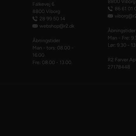
8800 Viborg
Falkevej 6
86 61 01 
8800 Viborg
viborg@r2
28 99 50 14
webshop@r2.dk
Åbningstider
Man - Fre: 9.
Åbningstider
Lør: 9.30 - 1
Man - tors: 08.00 -
16.00
R2 Farver A
Fre: 08.00 - 13.00
27178448