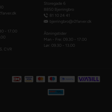
Storegade 6
00
8850 Bjerringbro
farver.dk
81 10 24 41
bjerringbro@r2farver.dk
30 - 17.00
Åbningstider
3.00
Man - Fre: 09.30 - 17.00
Lør: 09.30 - 13.00
pS. CVR