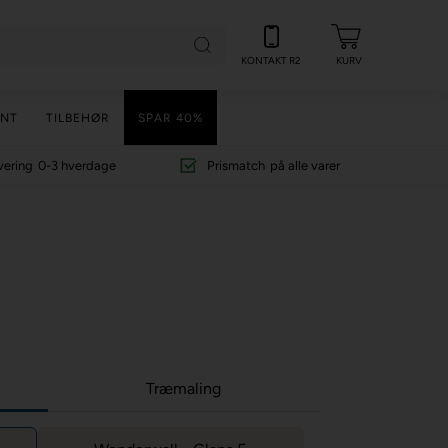
KONTAKT R2
KURV
NT
TILBEHØR
SPAR 40%
vering
0-3 hverdage
Prismatch
på alle varer
Træmaling