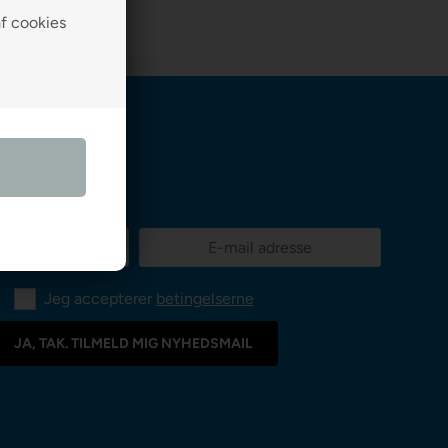
af cookies
Jeg accepterer
betingelserne