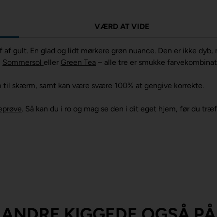
VÆRD AT VIDE
af gult. En glad og lidt mørkere grøn nuance. Den er ikke dyb,
,
Sommersol
eller
Green Tea
– alle tre er smukke farvekombinat
m til skærm, samt kan være svære 100% at gengive korrekte.
eprøve
. Så kan du i ro og mag se den i dit eget hjem, før du træ
ANDRE KIGGEDE OGSÅ PÅ