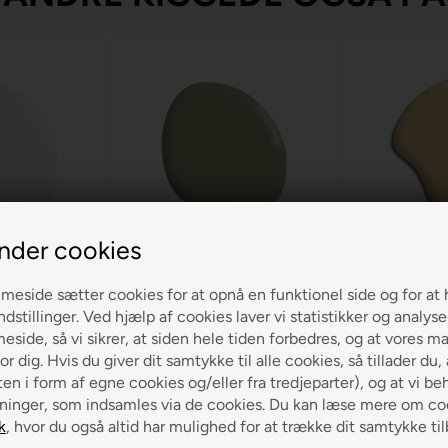
nder cookies
sk Hvit
Jotun Green Tea 8493
Jotun Somm
190,00
190,00
eside sætter cookies for at opnå en funktionel side og for at 
ndstillinger. Ved hjælp af cookies laver vi statistikker og analys
side, så vi sikrer, at siden hele tiden forbedres, og at vores m
LÆG I KURVEN
LÆG I
or dig. Hvis du giver dit samtykke til alle cookies, så tillader du,
KURVEN
en i form af egne cookies og/eller fra tredjeparter), og at vi be
ninger, som indsamles via de cookies. Du kan læse mere om coo
k
, hvor du også altid har mulighed for at trække dit samtykke ti