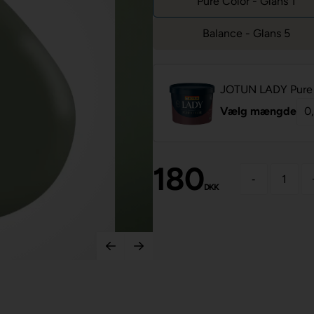
Pure Color - Glans 1
Balance - Glans 5
JOTUN LADY Pure 
Vælg mængde
180
-
DKK