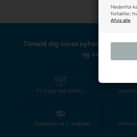
Nedenfor kan
fortæller, h
Tilmeld dig vores nyhedsbrev og m
og vejledning
Fri fragt ved 499 kr.,-
Leverin
Godkendt af E-mærket
Prismat