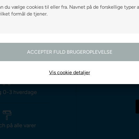
 du vælge cookies til eller fra. Navnet på de forskellige typer 
vilket formål de tjener.
odtag gode råd
Vis cookie detaljer
g 0-3 hverdage
ch på alle varer