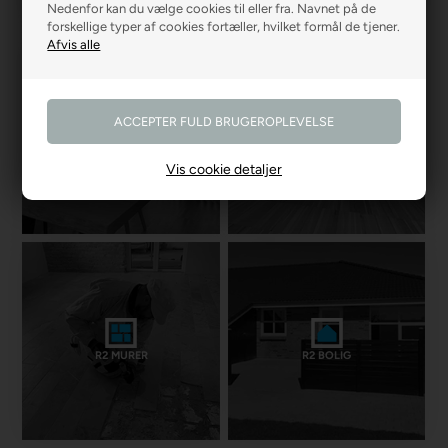
Nedenfor kan du vælge cookies til eller fra. Navnet på de
forskellige typer af cookies fortæller, hvilket formål de tjener.
R2 GARDINER
R2 GULVE
Vis cookie detaljer
R2 MURER
R2 BOLIG