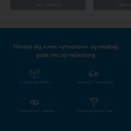
LÆG I KURVEN
LÆG I 
Tilmeld dig vores nyhedsbrev og modtag
gode råd og vejledning
Fri fragt ved 499 kr.,-
Levering 0-3 hverdage
Godkendt af E-mærket
Prismatch på alle varer