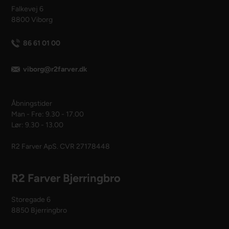
Falkevej 6
8800 Viborg
86 61 01 00
viborg@r2farver.dk
Åbningstider
Man - Fre: 9.30 - 17.00
Lør: 9.30 - 13.00
R2 Farver ApS. CVR 27178448
R2 Farver Bjerringbro
Storegade 6
8850 Bjerringbro