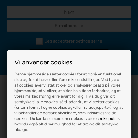
Jeg accepterer
betingelserne
Vi anvender cookies
Denne hjemmeside sætter cookies for at opnå en funktionel
side og for at huske dine foretrukne indstillinger. Ved hjælp
af cookies laver vi statistikker og analyserer besøg på vores
hjemmeside, så vi sikrer, at siden hele tiden forbedres, og at
vores markedsføring er relevant for dig. Hvis du giver dit
samtykke til alle cookies, så tillader du, at vi sætter cookies
(enten i form af egne cookies og/eller fra tredjeparter), og at
vi behandler de personoplysninger, som indsamles via de
cookies. Du kan læse mere om cookies i vores
cookiepolitik
,
R2 MALERFIRMA
R2 FARVEHANDEL
hvor du også altid har mulighed for at trække dit samtykke
tilbage.