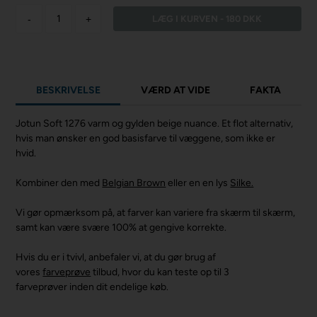
-
+
BESKRIVELSE
VÆRD AT VIDE
FAKTA
Jotun Soft 1276 varm og gylden beige nuance. Et flot alternativ,
hvis man ønsker en god basisfarve til væggene, som ikke er
hvid.
Kombiner den med
Belgian Brown
eller en en lys
Silke.
Vi gør opmærksom på, at farver kan variere fra skærm til skærm,
samt kan være svære 100% at gengive korrekte.
Hvis du er i tvivl, anbefaler vi, at du gør brug af
vores
farveprøve
tilbud, hvor du kan teste op til 3
farveprøver inden dit endelige køb.