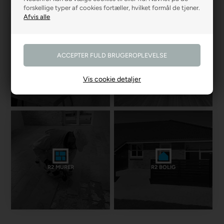
forskellige typer af cookies fortæller, hvilket formål de tjener.
R2 GARDINER
R2 GULVE
Vis cookie detaljer
R2 MURER
R2 BOLIG