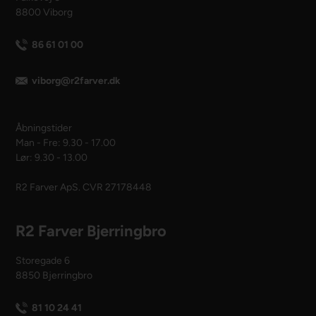
8800 Viborg
86 61 01 00
viborg@r2farver.dk
Åbningstider
Man - Fre: 9.30 - 17.00
Lør: 9.30 - 13.00
R2 Farver ApS. CVR 27178448
R2 Farver Bjerringbro
Storegade 6
8850 Bjerringbro
81 10 24 41