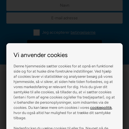
Jeg accepterer
betingelserne
Vi anvender cookies
Denne hjemmeside sætter cookies for at opnå en funktionel
side og for at huske dine foretrukne indstillinger. Ved hjælp
af cookies laver vi statistikker og analyserer besøg på vores
hjemmeside, så vi sikrer, at siden hele tiden forbedres, og at
vores markedsføring er relevant for dig. Hvis du giver dit
samtykke til alle cookies, så tillader du, at vi sætter cookies
(enten i form af egne cookies og/eller fra tredjeparter), og at
vi behandler de personoplysninger, som indsamles via de
R2 MALERFIRMA
R2 FARVEHANDEL
cookies. Du kan læse mere om cookies i vores
cookiepolitik
,
hvor du også altid har mulighed for at trække dit samtykke
tilbage.
Nedenfor kan du vælge cookies til eller fra. Navnet på de