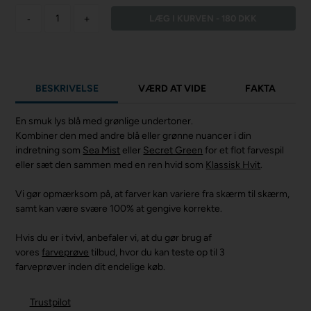
-
+
BESKRIVELSE
VÆRD AT VIDE
FAKTA
En smuk lys blå med grønlige undertoner.
Kombiner den med andre blå eller grønne nuancer i din
indretning som
Sea Mist
eller
Secret Green
for et flot farvespil
eller sæt den sammen med en ren hvid som
Klassisk Hvit
.
Vi gør opmærksom på, at farver kan variere fra skærm til skærm,
samt kan være svære 100% at gengive korrekte.
Hvis du er i tvivl, anbefaler vi, at du gør brug af
vores
farveprøve
tilbud, hvor du kan teste op til 3
farveprøver inden dit endelige køb.
Trustpilot