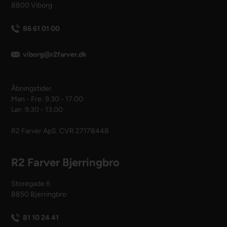
8800 Viborg
86 61 01 00
viborg@r2farver.dk
Åbningstider
Man - Fre: 9.30 - 17.00
Lør: 9.30 - 13.00
R2 Farver ApS. CVR 27178448
R2 Farver Bjerringbro
Storegade 6
8850 Bjerringbro
81 10 24 41