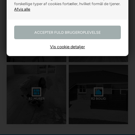
forskellige typer af cookies fortæller, hvilket formål de tjener.
R2 GARDINER
R2 GULVE
Vis cookie detaljer
R2 MURER
R2 BOLIG