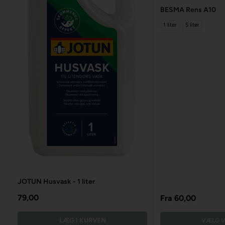
BESMA Rens A10
1 liter
5 liter
JOTUN Husvask - 1 liter
79,00
Fra
60,00
LÆG I KURVEN
VÆLG V