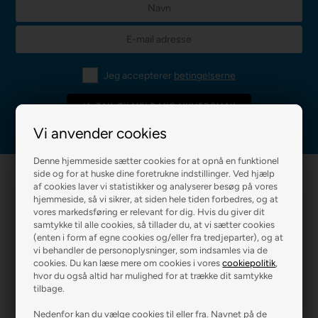
Jeg accepterer
betingelserne
Vi anvender cookies
Denne hjemmeside sætter cookies for at opnå en funktionel
side og for at huske dine foretrukne indstillinger. Ved hjælp
af cookies laver vi statistikker og analyserer besøg på vores
hjemmeside, så vi sikrer, at siden hele tiden forbedres, og at
vores markedsføring er relevant for dig. Hvis du giver dit
samtykke til alle cookies, så tillader du, at vi sætter cookies
(enten i form af egne cookies og/eller fra tredjeparter), og at
vi behandler de personoplysninger, som indsamles via de
R2 MALERFIRMA
R2 FARVEHANDEL
cookies. Du kan læse mere om cookies i vores
cookiepolitik
,
hvor du også altid har mulighed for at trække dit samtykke
tilbage.
Nedenfor kan du vælge cookies til eller fra. Navnet på de