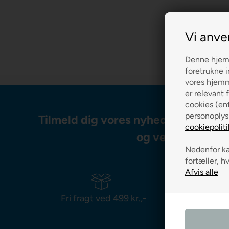
Vi anve
Denne hjemm
foretrukne i
vores hjemme
er relevant f
cookies (ent
personoplys
Tilmeld dig vores nyhedsbrev og m
cookiepoliti
og vejledning
Nedenfor kan
fortæller, h
Fri fragt ved 499 kr.,-
Leverin