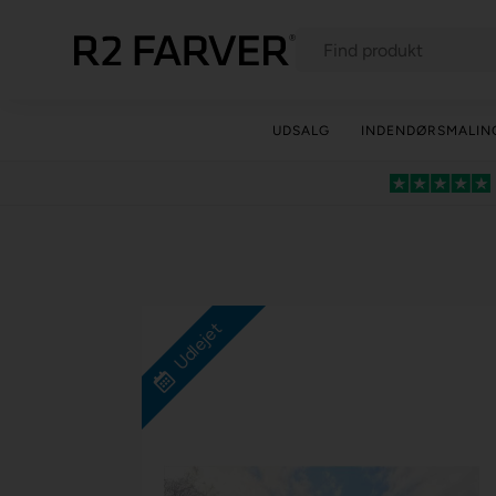
UDSALG
INDENDØRSMALIN
Udlejet