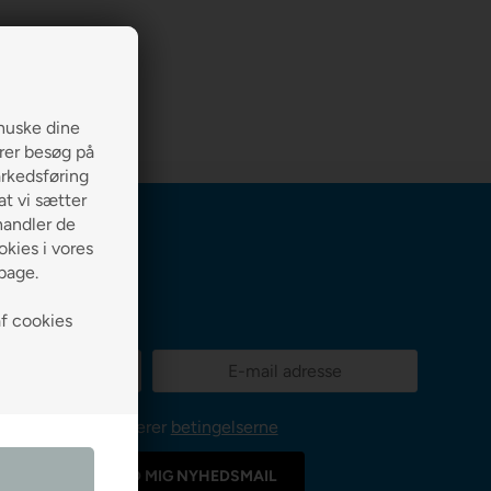
huske dine
erer besøg på
arkedsføring
 at vi sætter
handler de
kies i vores
lbage.
af cookies
Jeg accepterer
betingelserne