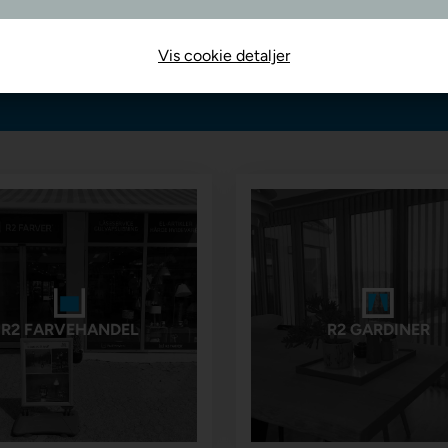
ch på alle varer
Vis cookie detaljer
R2 FARVEHANDEL
R2 GARDINER