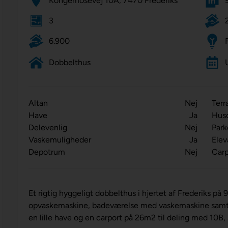
Kongemosevej 10A, 7470 Frederiks
3
6.900
Dobbelthus
Altan
Nej
Terr
Have
Ja
Hus
Delevenlig
Nej
Park
Vaskemuligheder
Ja
Elev
Depotrum
Nej
Carp
Et rigtig hyggeligt dobbelthus i hjertet af Frederiks p
opvaskemaskine, badeværelse med vaskemaskine samt s
en lille have og en carport på 26m2 til deling med 10B