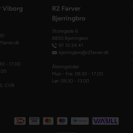
r Viborg
R2 Farver
Bjerringbro
Storegade 6
00
8850 Bjerringbro
farver.dk
81 10 24 41
bjerringbro@r2farver.dk
30 - 17.00
Åbningstider
3.00
Man - Fre: 09.30 - 17.00
Lør: 09.30 - 13.00
pS. CVR