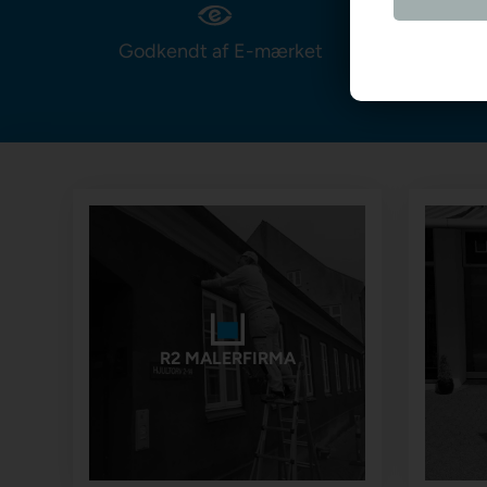
Godkendt af E-mærket
Prismat
R2 MALERFIRMA