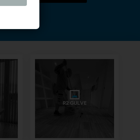
R2 GULVE