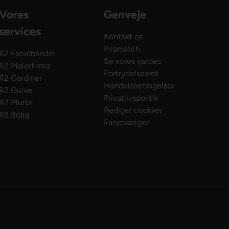
Vores
Genveje
services
Kontakt os
Prismatch
R2 Farvehandel
Se vores guides
R2 Malerfirma
Fortrydelsesret
R2 Gardiner
Handelsbetingelser
R2 Gulve
Privatlivspolitik
R2 Murer
Rediger cookies
R2 Bolig
Farvevælger