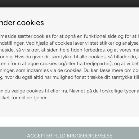
nder cookies
eside sætter cookies for at opnå en funktionel side og for at 
ndstillinger. Ved hjælp af cookies laver vi statistikker og analys
side, så vi sikrer, at siden hele tiden forbedres, og at vores m
or dig. Hvis du giver dit samtykke til alle cookies, så tillader du,
en i form af egne cookies og/eller fra tredjeparter), og at vi be
ninger, som indsamles via de cookies. Du kan læse mere om coo
odtag gode råd
k
, hvor du også altid har mulighed for at trække dit samtykke ti
 du vælge cookies til eller fra. Navnet på de forskellige typer 
vilket formål de tjener.
g 0-3 hverdage