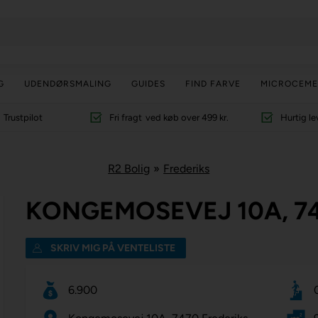
G
UDENDØRSMALING
GUIDES
FIND FARVE
MICROCEME
Trustpilot
Fri fragt
ved køb over 499 kr.
Hurtig le
R2 Bolig
»
Frederiks
KONGEMOSEVEJ 10A, 74
SKRIV MIG PÅ VENTELISTE
6.900