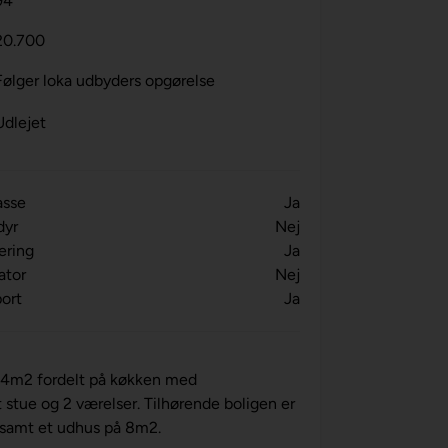
94
20.700
Følger loka udbyders opgørelse
Udlejet
asse
Ja
dyr
Nej
ering
Ja
ator
Nej
ort
Ja
å 94m2 fordelt på køkken med
tue og 2 værelser. Tilhørende boligen er
, samt et udhus på 8m2.