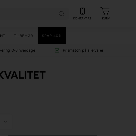
KONTAKT R2
KURV
NT
TILBEHØR
SPAR 40%
vering
0-3 hverdage
Prismatch
på alle varer
KVALITET