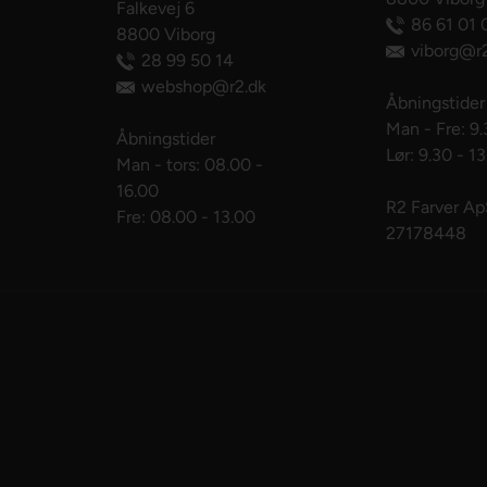
Falkevej 6
86 61 01 
8800 Viborg
viborg@r2
28 99 50 14
webshop@r2.dk
Åbningstider
Man - Fre: 9.
Åbningstider
Lør: 9.30 - 1
Man - tors: 08.00 -
16.00
R2 Farver A
Fre: 08.00 - 13.00
27178448