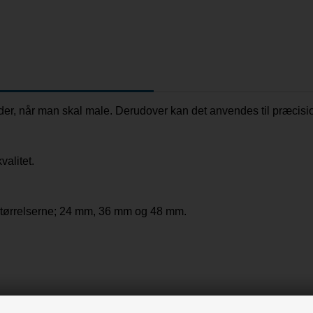
lader, når man skal male. Derudover kan det anvendes til præcisio
valitet.
 størrelserne; 24 mm, 36 mm og 48 mm.