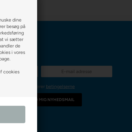
huske dine
erer besøg på
arkedsføring
 at vi sætter
handler de
kies i vores
lbage.
af cookies
Jeg accepterer
betingelserne