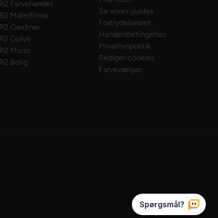
R2 Farvehandel
Se vores guides
R2 Malerfirma
Fortrydelsesret
R2 Gardiner
Handelsbetingelser
R2 Gulve
Privatlivspolitik
R2 Murer
Rediger cookies
R2 Bolig
Farvevælger