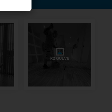
R2 GULVE