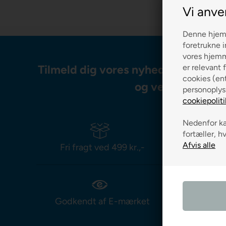
Vi anve
Denne hjemm
foretrukne i
vores hjemme
Tilmeld dig vores nyhedsbrev og m
er relevant f
cookies (ent
og vejledning
personoplys
cookiepoliti
Nedenfor kan
fortæller, h
Fri fragt ved 499 kr.,-
Leverin
Godkendt af E-mærket
Prismat