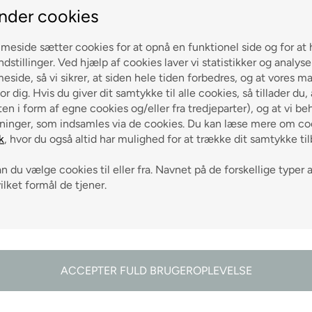
nder cookies
eside sætter cookies for at opnå en funktionel side og for at 
ndstillinger. Ved hjælp af cookies laver vi statistikker og analys
side, så vi sikrer, at siden hele tiden forbedres, og at vores m
odtag gode råd
or dig. Hvis du giver dit samtykke til alle cookies, så tillader du,
en i form af egne cookies og/eller fra tredjeparter), og at vi be
ninger, som indsamles via de cookies. Du kan læse mere om coo
k
, hvor du også altid har mulighed for at trække dit samtykke ti
 du vælge cookies til eller fra. Navnet på de forskellige typer 
vilket formål de tjener.
g 0-3 hverdage
ch på alle varer