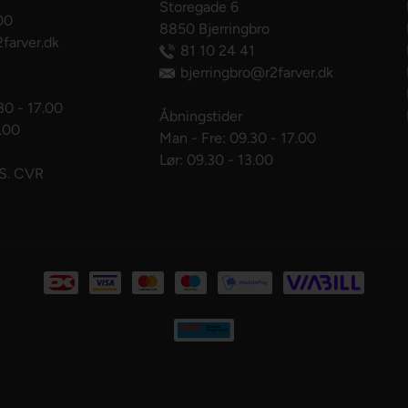
Storegade 6
00
8850 Bjerringbro
farver.dk
81 10 24 41
bjerringbro@r2farver.dk
30 - 17.00
Åbningstider
3.00
Man - Fre: 09.30 - 17.00
Lør: 09.30 - 13.00
pS. CVR