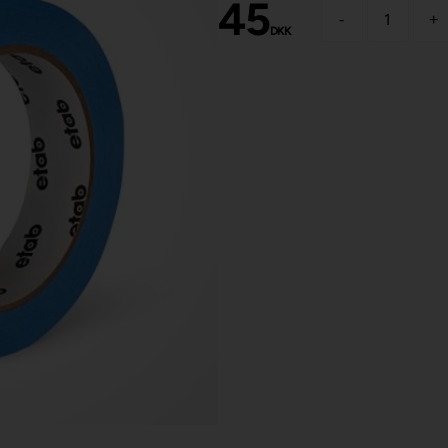
45
-
+
DKK