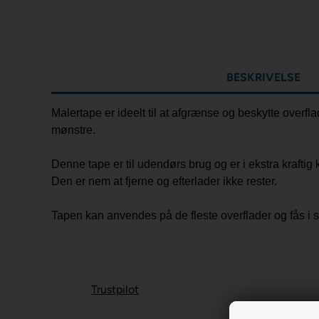
BESKRIVELSE
Malertape er ideelt til at afgrænse og beskytte overf
mønstre.
Denne tape er til udendørs brug og er i ekstra kraftig k
Den er nem at fjerne og efterlader ikke rester.
Tapen kan anvendes på de fleste overflader og fås i
Trustpilot