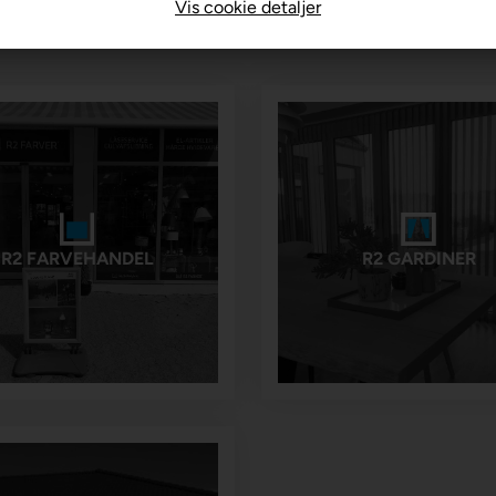
Vis cookie detaljer
R2 FARVEHANDEL
R2 GARDINER