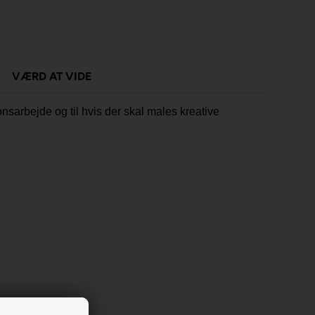
VÆRD AT VIDE
nsarbejde og til hvis der skal males kreative