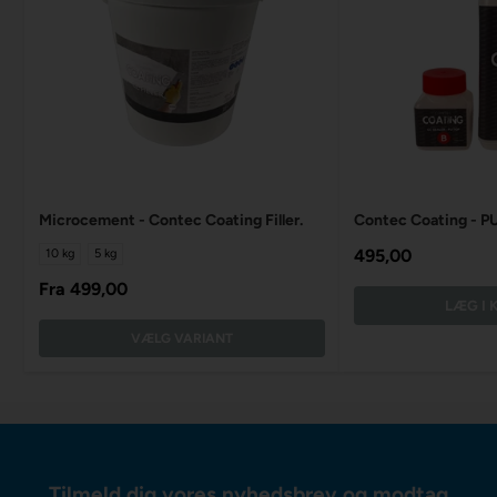
Microcement - Contec Coating Filler.
Contec Coating - PU
495,00
10 kg
5 kg
Fra
499,00
LÆG I 
VÆLG VARIANT
Tilmeld dig vores nyhedsbrev og modtag