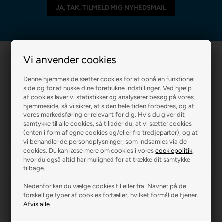
Vi anvender cookies
Denne hjemmeside sætter cookies for at opnå en funktionel
side og for at huske dine foretrukne indstillinger. Ved hjælp
af cookies laver vi statistikker og analyserer besøg på vores
hjemmeside, så vi sikrer, at siden hele tiden forbedres, og at
vores markedsføring er relevant for dig. Hvis du giver dit
R2 MALERFIRMA
R2 FARVEHANDEL
samtykke til alle cookies, så tillader du, at vi sætter cookies
(enten i form af egne cookies og/eller fra tredjeparter), og at
vi behandler de personoplysninger, som indsamles via de
cookies. Du kan læse mere om cookies i vores
cookiepolitik
,
hvor du også altid har mulighed for at trække dit samtykke
tilbage.
Nedenfor kan du vælge cookies til eller fra. Navnet på de
forskellige typer af cookies fortæller, hvilket formål de tjener.
R2 GARDINER
R2 GULVE