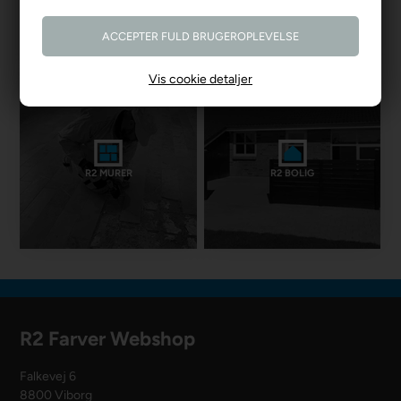
Vis cookie detaljer
R2 MURER
R2 BOLIG
R2 Farver Webshop
Falkevej 6
8800 Viborg