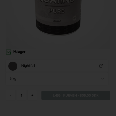
På lager
Nightfall
5 kg
-
+