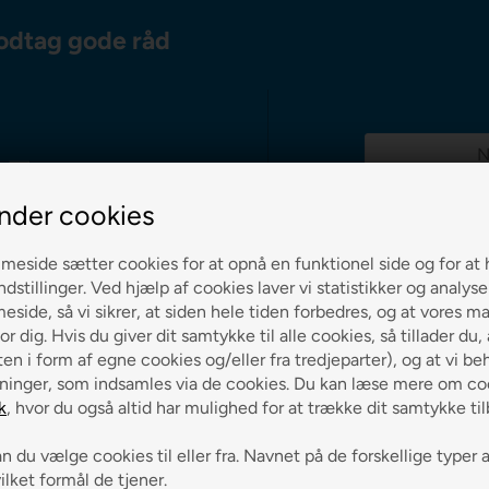
odtag gode råd
g 0-3 hverdage
nder cookies
eside sætter cookies for at opnå en funktionel side og for at 
ndstillinger. Ved hjælp af cookies laver vi statistikker og analys
side, så vi sikrer, at siden hele tiden forbedres, og at vores m
ch på alle varer
or dig. Hvis du giver dit samtykke til alle cookies, så tillader du,
en i form af egne cookies og/eller fra tredjeparter), og at vi be
ninger, som indsamles via de cookies. Du kan læse mere om coo
k
, hvor du også altid har mulighed for at trække dit samtykke ti
 du vælge cookies til eller fra. Navnet på de forskellige typer 
vilket formål de tjener.