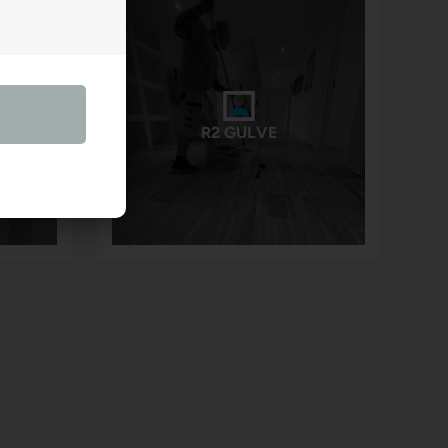
R2 GULVE