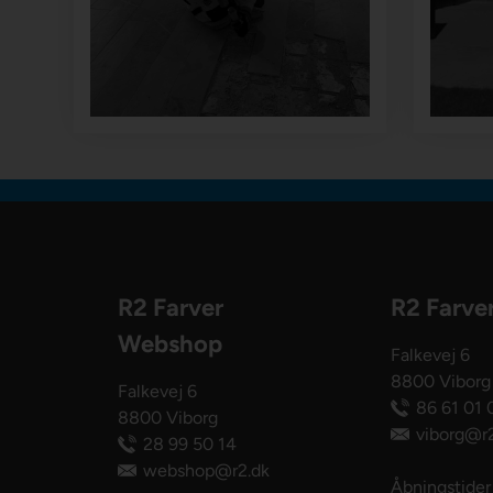
R2 Farver
R2 Farve
Webshop
Falkevej 6
8800 Viborg
Falkevej 6
86 61 01 
8800 Viborg
viborg@r2
28 99 50 14
webshop@r2.dk
Åbningstider