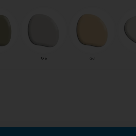
Grå
Gul