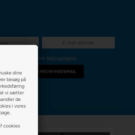
Jeg accepterer
betingelserne
huske dine
erer besøg på
arkedsføring
 at vi sætter
handler de
kies i vores
lbage.
af cookies