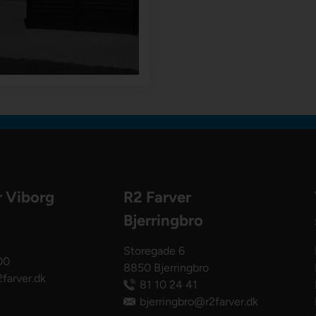
r Viborg
R2 Farver
Bjerringbro
Storegade 6
00
8850 Bjerringbro
farver.dk
81 10 24 41
bjerringbro@r2farver.dk