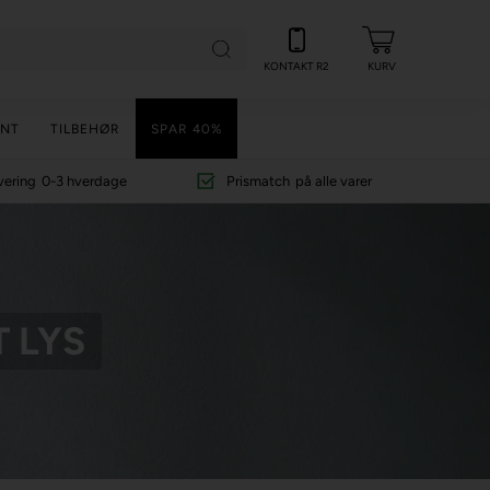
KONTAKT R2
KURV
NT
TILBEHØR
SPAR 40%
vering
0-3 hverdage
Prismatch
på alle varer
 LYS