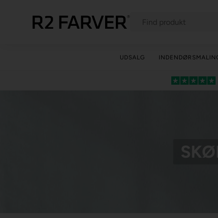
UDSALG
INDENDØRSMALIN
SKØ