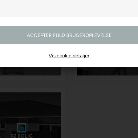
R2 FARVEHANDEL
R2 GARDINER
Vis cookie detaljer
R2 BOLIG