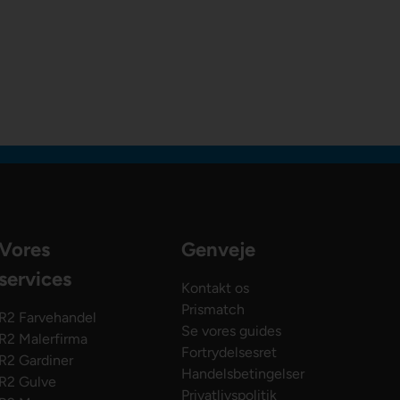
Vores
Genveje
services
Kontakt os
Prismatch
R2 Farvehandel
Se vores guides
R2 Malerfirma
Fortrydelsesret
R2 Gardiner
Handelsbetingelser
R2 Gulve
Privatlivspolitik