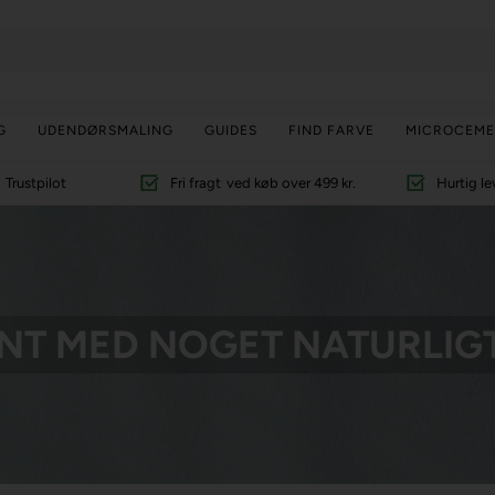
G
UDENDØRSMALING
GUIDES
FIND FARVE
MICROCEME
Trustpilot
Fri fragt
ved køb over 499 kr.
Hurtig le
NT MED NOGET NATURLIGT