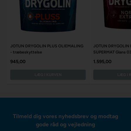
JOTUN DRYGOLIN PLUS OLIEMALING
JOTUN DRYGOLIN 
- træbeskyttelse
SUPERMAT Glans 03 
945,00
1.595,00
LÆG I KURVEN
LÆG I 
Tilmeld dig vores nyhedsbrev og modtag
gode råd og vejledning