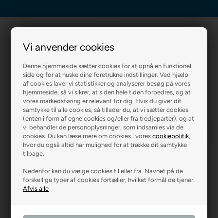
Vi anvender cookies
Denne hjemmeside sætter cookies for at opnå en funktionel
side og for at huske dine foretrukne indstillinger. Ved hjælp
af cookies laver vi statistikker og analyserer besøg på vores
R2 MALERFIRMA
R2 FARVEHANDEL
hjemmeside, så vi sikrer, at siden hele tiden forbedres, og at
vores markedsføring er relevant for dig. Hvis du giver dit
samtykke til alle cookies, så tillader du, at vi sætter cookies
(enten i form af egne cookies og/eller fra tredjeparter), og at
vi behandler de personoplysninger, som indsamles via de
cookies. Du kan læse mere om cookies i vores
cookiepolitik
,
hvor du også altid har mulighed for at trække dit samtykke
tilbage.
Nedenfor kan du vælge cookies til eller fra. Navnet på de
forskellige typer af cookies fortæller, hvilket formål de tjener.
R2 GARDINER
R2 GULVE