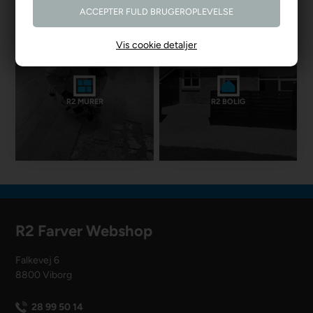
Vis cookie detaljer
R2 MURER
R2 BOLIG
R2 Farver Webshop
Falkevej 6
8800 Viborg
28 99 50 14