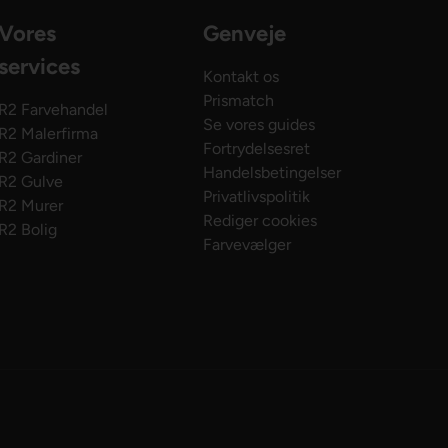
Vores
Genveje
services
Kontakt os
Prismatch
R2 Farvehandel
Se vores guides
R2 Malerfirma
Fortrydelsesret
R2 Gardiner
Handelsbetingelser
R2 Gulve
Privatlivspolitik
R2 Murer
Rediger cookies
R2 Bolig
Farvevælger