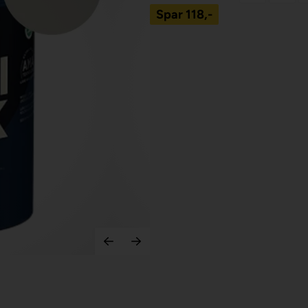
Spar
118,-