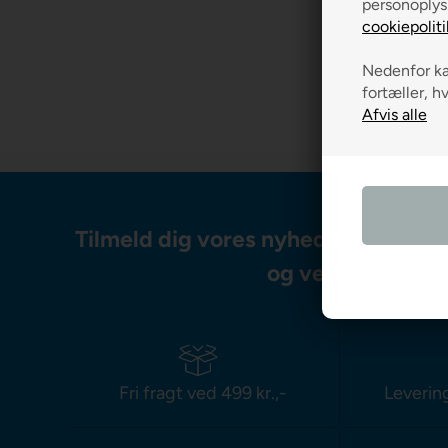
personoplys
cookiepoliti
Nedenfor kan
fortæller, h
Tilmeld dig vores nyhedsbrev og m
og vejledning
Fri fragt ved 499 kr.,-
Leverin