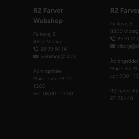
R2 Farver
R2 Farve
Webshop
Falkevej 6
8800 Viborg
Falkevej 6
86 61 01 
8800 Viborg
viborg@r2
28 99 50 14
webshop@r2.dk
Åbningstider
Man - Fre: 9.
Åbningstider
Lør: 9.30 - 1
Man - tors: 08.00 -
16.00
R2 Farver A
Fre: 08.00 - 13.00
27178448