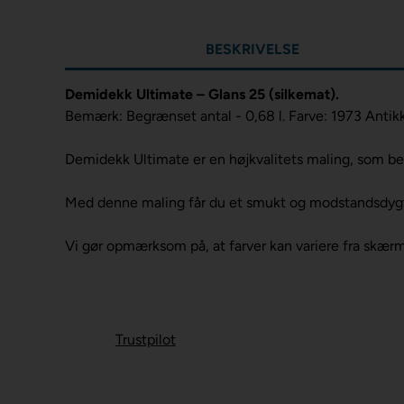
BESKRIVELSE
Demidekk Ultimate – Glans 25 (silkemat).
Bemærk: Begrænset antal - 0,68 l. Farve: 1973 Antikk
Demidekk Ultimate er en højkvalitets maling, som besk
Med denne maling får du et smukt og modstandsdygtig
Vi gør opmærksom på, at farver kan variere fra skær
Trustpilot