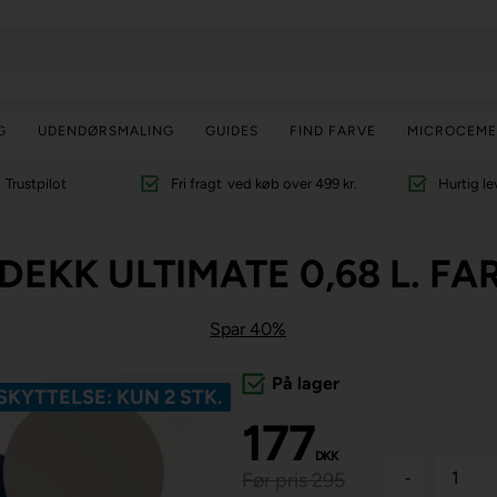
G
UDENDØRSMALING
GUIDES
FIND FARVE
MICROCEME
Trustpilot
Fri fragt
ved køb over 499 kr.
Hurtig le
DEKK ULTIMATE 0,68 L. FA
Spar 40%
På lager
KYTTELSE: KUN 2 STK.
177
DKK
-
Før pris 295