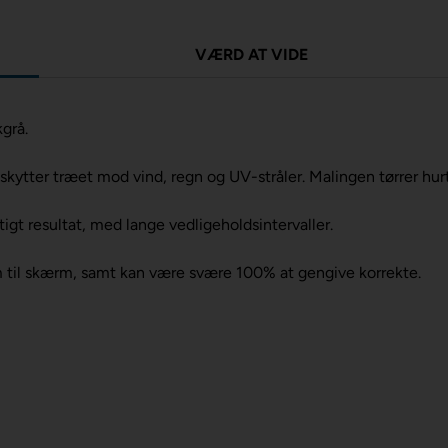
VÆRD AT VIDE
grå.
ytter træet mod vind, regn og UV-stråler. Malingen tørrer hurti
t resultat, med lange vedligeholdsintervaller.
m til skærm, samt kan være svære 100% at gengive korrekte.