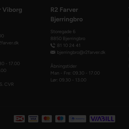
r Viborg
R2 Farver
Bjerringbro
Storegade 6
00
8850 Bjerringbro
farver.dk
81 10 24 41
bjerringbro@r2farver.dk
30 - 17.00
Åbningstider
3.00
Man - Fre: 09.30 - 17.00
Lør: 09.30 - 13.00
pS. CVR