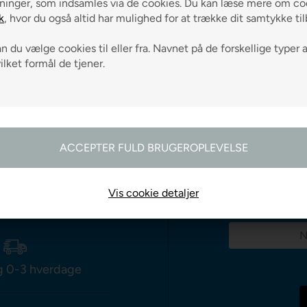
ninger, som indsamles via de cookies. Du kan læse mere om coo
LÆG I KURVEN
LÆG I
k
, hvor du også altid har mulighed for at trække dit samtykke ti
 du vælge cookies til eller fra. Navnet på de forskellige typer 
vilket formål de tjener.
odtag gode råd
Vis cookie detaljer
g 0-3 hverdage