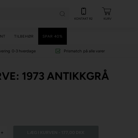
KONTAKT R2
KURV
NT
TILBEHØR
SPAR 40%
vering
0-3 hverdage
Prismatch
på alle varer
RVE: 1973 ANTIKKGRÅ
+