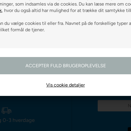
ninger, som indsamles via de cookies. Du kan læse mere om coo
k
, hvor du også altid har mulighed for at trække dit samtykke ti
VÆLG VARIANT
VÆLG VARIANT
 du vælge cookies til eller fra. Navnet på de forskellige typer 
vilket formål de tjener.
odtag gode råd
Vis cookie detaljer
g 0-3 hverdage