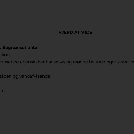
VÆRD AT VIDE
s. Begrænset antal
ling.
rensende egenskaber har snavs og grønne belægninger svært ved
nsåben og vandafvisende.
rm.