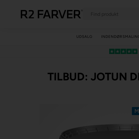
UDSALG
INDENDØRSMALIN
TILBUD: JOTUN D
M
Spar -20%