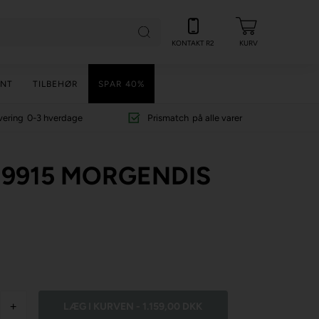
KONTAKT R2
KURV
NT
TILBEHØR
SPAR 40%
vering
0-3 hverdage
Prismatch
på alle varer
- 9915 MORGENDIS
+