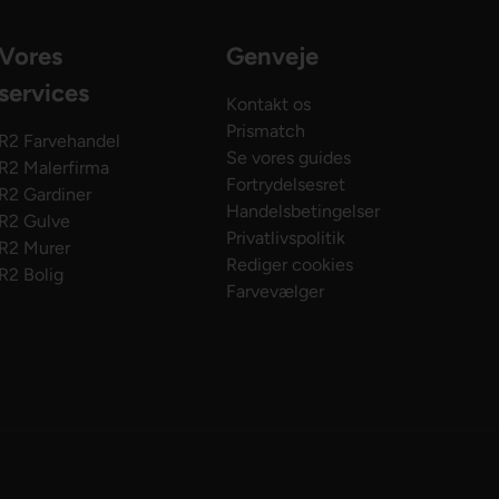
Vores
Genveje
services
Kontakt os
Prismatch
R2 Farvehandel
Se vores guides
R2 Malerfirma
Fortrydelsesret
R2 Gardiner
Handelsbetingelser
R2 Gulve
Privatlivspolitik
R2 Murer
Rediger cookies
R2 Bolig
Farvevælger