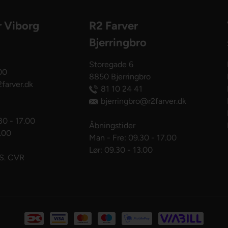
r Viborg
R2 Farver
Bjerringbro
Storegade 6
00
8850 Bjerringbro
farver.dk
81 10 24 41
bjerringbro@r2farver.dk
30 - 17.00
Åbningstider
3.00
Man - Fre: 09.30 - 17.00
Lør: 09.30 - 13.00
pS. CVR