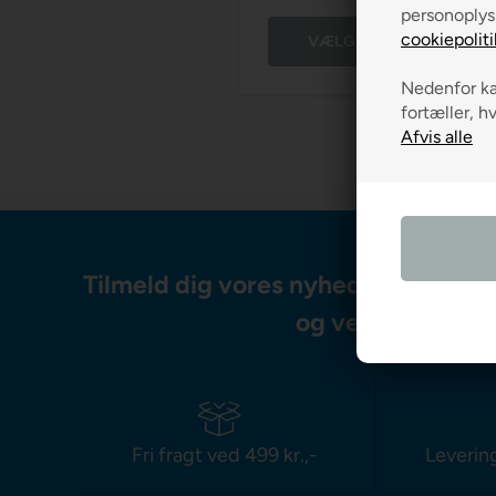
personoplys
cookiepoliti
VÆLG VARIANT
Nedenfor kan
fortæller, h
Tilmeld dig vores nyhedsbrev og m
og vejledning
Fri fragt ved 499 kr.,-
Leverin