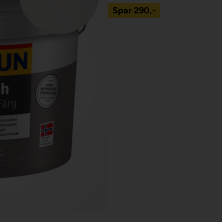
Spar
290,-