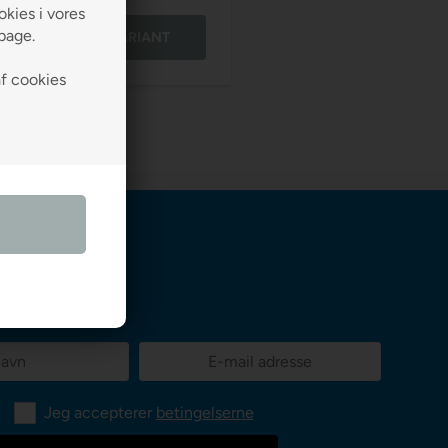
kies i vores
lbage.
VÆLG VARIANT
af cookies
Jeg accepterer
betingelserne