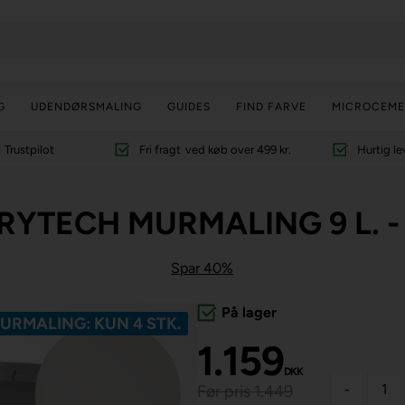
G
UDENDØRSMALING
GUIDES
FIND FARVE
MICROCEME
Trustpilot
Fri fragt
ved køb over 499 kr.
Hurtig le
RYTECH MURMALING 9 L. 
Spar 40%
På lager
URMALING: KUN 4 STK.
1.159
DKK
-
Før pris 1.449