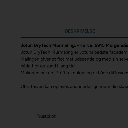
BESKRIVELSE
Jotun DryTech Murmaling
. - Farve: 9915 Morgendi
Jotun DryTech Murmaling er Jotuns bedste facadema
Malingen giver et flot mat udseende og med sin selv
både flot og sund i lang tid.
Malingen har en 2-i-1 teknologi og er både diffusio
Obs: farven kan opleves anderledes gennem din skæ
Trustpilot