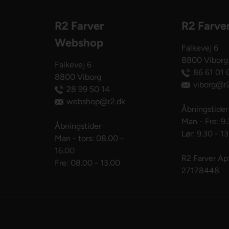
R2 Farver
R2 Farve
Webshop
Falkevej 6
8800 Viborg
Falkevej 6
86 61 01 
8800 Viborg
viborg@r2
28 99 50 14
webshop@r2.dk
Åbningstider
Man - Fre: 9.
Åbningstider
Lør: 9.30 - 1
Man - tors: 08.00 -
16.00
R2 Farver A
Fre: 08.00 - 13.00
27178448