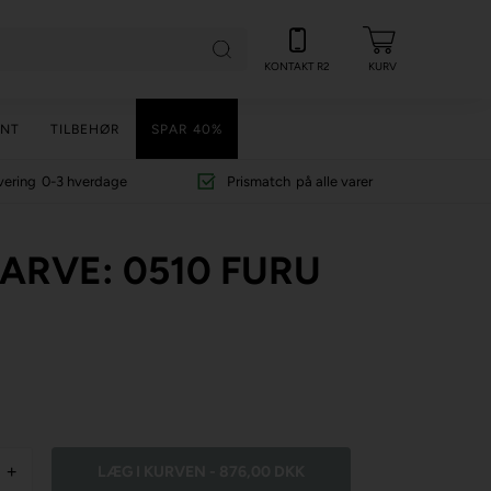
KONTAKT R2
KURV
NT
TILBEHØR
SPAR 40%
vering
0-3 hverdage
Prismatch
på alle varer
 FARVE: 0510 FURU
+