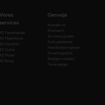
Vores
Genveje
services
Kontakt os
Prismatch
R2 Farvehandel
Se vores guides
R2 Malerfirma
Fortrydelsesret
R2 Gardiner
Handelsbetingelser
R2 Gulve
Privatlivspolitik
R2 Murer
Rediger cookies
R2 Bolig
Farvevælger