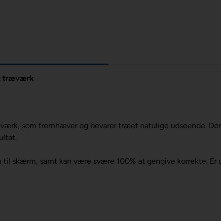
gt træværk
træværk, som fremhæver og bevarer træet natulige udseende. De
ltat.
til skærm, samt kan være svære 100% at gengive korrekte. Er du i 