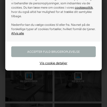
vi behandler de personoplysninger, som indsamles via de
cookies. Du kan læse mere om cookies i vores
cookiepolitik
,
hvor du også altid har mulighed for at trække dit samtykke
tilbage.
Nedenfor kan du vælge cookies til eller fra. Navnet på de
forskellige typer af cookies fortæller, hvilket formål de tjener.
R2 MALERFIRMA
R2 FARVEHANDEL
Vis cookie detaljer
R2 GARDINER
R2 GULVE