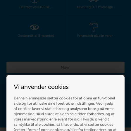
Fri fragt ved 499 kr.,-
Levering 0-3 hverdage
Godkendt af E-mærket
Prismatch på alle varer
Vi anvender cookies
Jeg accepterer
betingelserne
Denne hjemmeside sætter cookies for at opnå en funktionel
side og for at huske dine foretrukne indstillinger. Ved hjælp
af cookies laver vi statistikker og analyserer besøg på vores
hjemmeside, så vi sikrer, at siden hele tiden forbedres, og at
vores markedsføring er relevant for dig. Hvis du giver dit
samtykke til alle cookies, så tillader du, at vi sætter cookies
(enten i form af egne cookies og/eller fra tredjeparter), og at