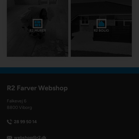
R2 MURER
R2 BOLIG
R2 Farver Webshop
Falkevej 6
8800 Viborg
28 99 50 14
webshop@r2.dk