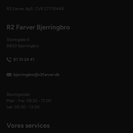
R2 Farver ApS. CVR 27178448
R2 Farver Bjerringbro
Storegade 6
8850 Bjerringbro
81 10 24 41
bjerringbro@r2farver.dk
Åbningstider
Man - Fre: 09.30 - 17.00
Lør: 09.30 - 13.00
Vores services