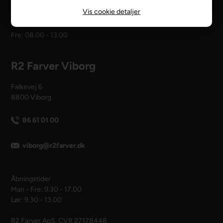
Vis cookie detaljer
Åbningstider
Man - tors: 08.00 - 16.00
Fre: 08.00 - 13.00
R2 Farver Viborg
Falkevej 6
8800 Viborg
86 61 01 00
viborg@r2farver.dk
Åbningstider
Man - Fre: 9.30 - 17.00
Lør: 9.30 - 13.00
R2 Farver ApS. CVR 27178448