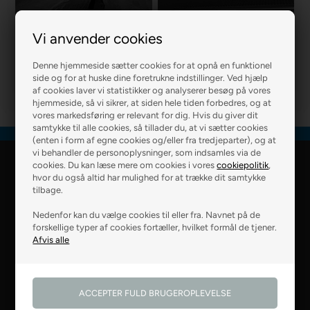
Vi anvender cookies
R2 MURER
R2 BOLIG
Denne hjemmeside sætter cookies for at opnå en funktionel
side og for at huske dine foretrukne indstillinger. Ved hjælp
af cookies laver vi statistikker og analyserer besøg på vores
hjemmeside, så vi sikrer, at siden hele tiden forbedres, og at
vores markedsføring er relevant for dig. Hvis du giver dit
samtykke til alle cookies, så tillader du, at vi sætter cookies
(enten i form af egne cookies og/eller fra tredjeparter), og at
vi behandler de personoplysninger, som indsamles via de
cookies. Du kan læse mere om cookies i vores
cookiepolitik
,
R2 Farver Webshop
hvor du også altid har mulighed for at trække dit samtykke
tilbage.
Falkevej 6
Nedenfor kan du vælge cookies til eller fra. Navnet på de
8800 Viborg
forskellige typer af cookies fortæller, hvilket formål de tjener.
28 99 50 14
webshop@r2.dk