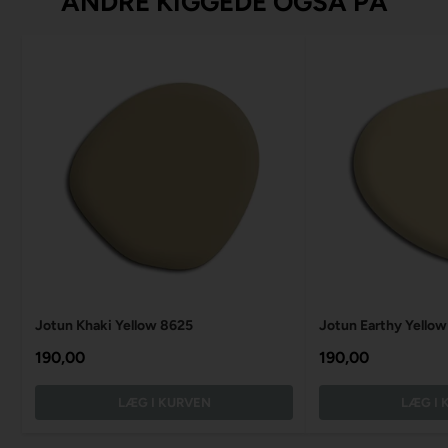
ANDRE KIGGEDE OGSÅ PÅ
Jotun Khaki Yellow 8625
Jotun Earthy Yello
190,00
190,00
LÆG I KURVEN
LÆG I 