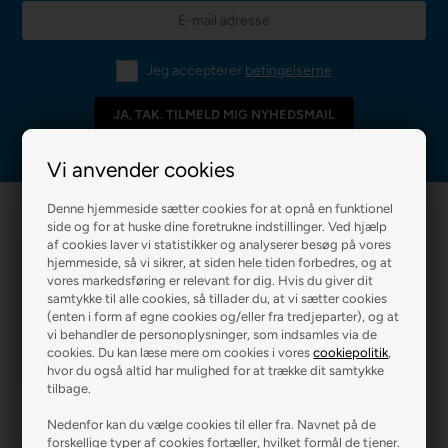
Jeg accepterer
betingelserne
Vi anvender cookies
Denne hjemmeside sætter cookies for at opnå en funktionel
side og for at huske dine foretrukne indstillinger. Ved hjælp
af cookies laver vi statistikker og analyserer besøg på vores
hjemmeside, så vi sikrer, at siden hele tiden forbedres, og at
vores markedsføring er relevant for dig. Hvis du giver dit
samtykke til alle cookies, så tillader du, at vi sætter cookies
(enten i form af egne cookies og/eller fra tredjeparter), og at
R2 MALERFIRMA
R2 FARVEHANDEL
vi behandler de personoplysninger, som indsamles via de
cookies. Du kan læse mere om cookies i vores
cookiepolitik
,
hvor du også altid har mulighed for at trække dit samtykke
tilbage.
Nedenfor kan du vælge cookies til eller fra. Navnet på de
forskellige typer af cookies fortæller, hvilket formål de tjener.