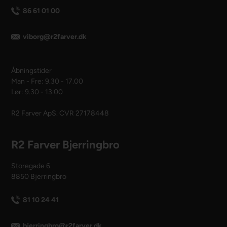
86 61 01 00
viborg@r2farver.dk
Åbningstider
Man - Fre: 9.30 - 17.00
Lør: 9.30 - 13.00
R2 Farver ApS. CVR 27178448
R2 Farver Bjerringbro
Storegade 6
8850 Bjerringbro
81 10 24 41
bjerringbro@r2farver.dk