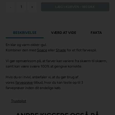
-
+
BESKRIVELSE
VÆRD AT VIDE
FAKTA
En klar og varm okker-gul.
Kombiner den med
Space
eller
Shade
for et flot farvespil.
Vi gør opmærksom på, at farver kan variere fra skærm til skærm,
samt kan være svære 100% at gengive korrekte.
Hvis du er i tvivl, anbefaler vi, at du gør brug af
vores
farveprøve
tilbud, hvor du kan teste op til 3
farveprøver inden dit endelige køb.
Trustpilot