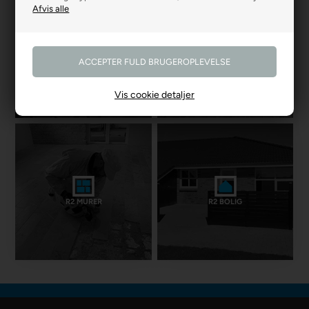
R2 GARDINER
R2 GULVE
Vis cookie detaljer
R2 MURER
R2 BOLIG