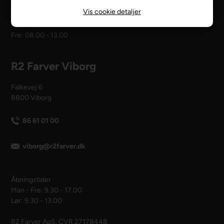
Vis cookie detaljer
Åbningstider
Man - tors: 08.00 - 16.00
Fre: 08.00 - 13.00
R2 Farver Viborg
Falkevej 6
8800 Viborg
86 61 01 00
viborg@r2farver.dk
Åbningstider
Man - Fre: 9.30 - 17.00
Lør: 9.30 - 13.00
R2 Farver ApS. CVR 27178448