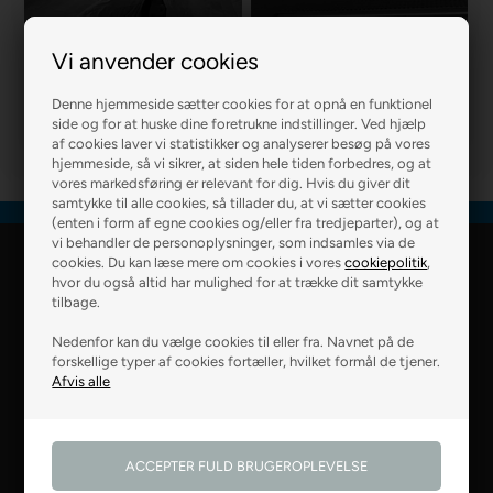
Vi anvender cookies
R2 MURER
R2 BOLIG
Denne hjemmeside sætter cookies for at opnå en funktionel
side og for at huske dine foretrukne indstillinger. Ved hjælp
af cookies laver vi statistikker og analyserer besøg på vores
hjemmeside, så vi sikrer, at siden hele tiden forbedres, og at
vores markedsføring er relevant for dig. Hvis du giver dit
samtykke til alle cookies, så tillader du, at vi sætter cookies
(enten i form af egne cookies og/eller fra tredjeparter), og at
vi behandler de personoplysninger, som indsamles via de
cookies. Du kan læse mere om cookies i vores
cookiepolitik
,
R2 Farver Webshop
hvor du også altid har mulighed for at trække dit samtykke
tilbage.
Falkevej 6
Nedenfor kan du vælge cookies til eller fra. Navnet på de
8800 Viborg
forskellige typer af cookies fortæller, hvilket formål de tjener.
28 99 50 14
webshop@r2.dk