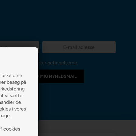
Jeg accepterer
betingelserne
huske dine
erer besøg på
arkedsføring
 at vi sætter
handler de
kies i vores
lbage.
af cookies