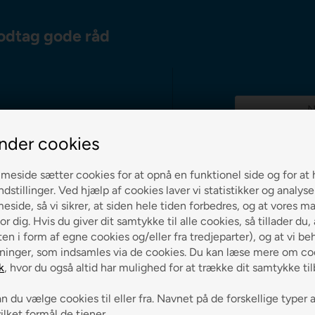
odtag gode råd
nder cookies
g 0-3 hverdage
eside sætter cookies for at opnå en funktionel side og for at 
ndstillinger. Ved hjælp af cookies laver vi statistikker og analys
side, så vi sikrer, at siden hele tiden forbedres, og at vores m
ch på alle varer
or dig. Hvis du giver dit samtykke til alle cookies, så tillader du,
en i form af egne cookies og/eller fra tredjeparter), og at vi be
ninger, som indsamles via de cookies. Du kan læse mere om coo
k
, hvor du også altid har mulighed for at trække dit samtykke ti
 du vælge cookies til eller fra. Navnet på de forskellige typer 
vilket formål de tjener.