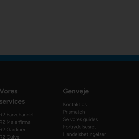
Vores
Genveje
services
Kontakt os
Prismatch
R2 Farvehandel
Se vores guides
R2 Malerfirma
Fortrydelsesret
R2 Gardiner
Handelsbetingelser
R2 Gulve