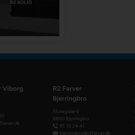
R2 BOLIG
r Viborg
R2 Farver
Bjerringbro
Storegade 6
00
8850 Bjerringbro
farver.dk
81 10 24 41
bjerringbro@r2farver.dk