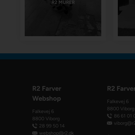
R2 MURER
R2 Farver
R2 Farve
Webshop
Falkevej 6
8800 Viborg
Falkevej 6
86 61 01 
8800 Viborg
viborg@r2
28 99 50 14
webshop@r2.dk