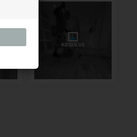
R2 GULVE