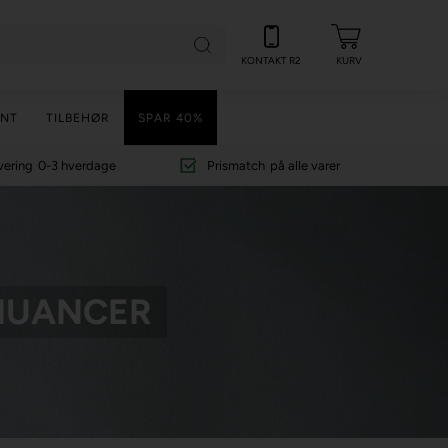
KONTAKT R2
KURV
NT
TILBEHØR
SPAR 40%
vering
0-3 hverdage
Prismatch
på alle varer
 NUANCER