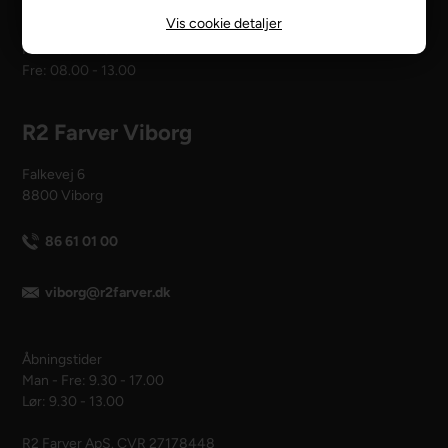
Vis cookie detaljer
Åbningstider
Man - tors: 08.00 - 16.00
Fre: 08.00 - 13.00
R2 Farver Viborg
Falkevej 6
8800 Viborg
86 61 01 00
viborg@r2farver.dk
Åbningstider
Man - Fre: 9.30 - 17.00
Lør: 9.30 - 13.00
R2 Farver ApS. CVR 27178448