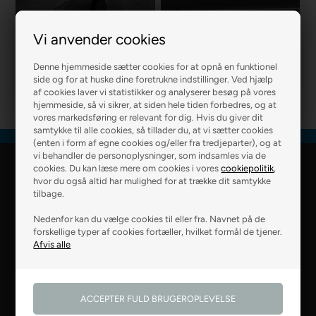
Vi anvender cookies
R2 MURER
R2 BOLIG
Denne hjemmeside sætter cookies for at opnå en funktionel
side og for at huske dine foretrukne indstillinger. Ved hjælp
af cookies laver vi statistikker og analyserer besøg på vores
hjemmeside, så vi sikrer, at siden hele tiden forbedres, og at
vores markedsføring er relevant for dig. Hvis du giver dit
samtykke til alle cookies, så tillader du, at vi sætter cookies
(enten i form af egne cookies og/eller fra tredjeparter), og at
vi behandler de personoplysninger, som indsamles via de
cookies. Du kan læse mere om cookies i vores
cookiepolitik
,
R2 Farver Webshop
hvor du også altid har mulighed for at trække dit samtykke
tilbage.
Falkevej 6
Nedenfor kan du vælge cookies til eller fra. Navnet på de
8800 Viborg
forskellige typer af cookies fortæller, hvilket formål de tjener.
28 99 50 14
webshop@r2.dk