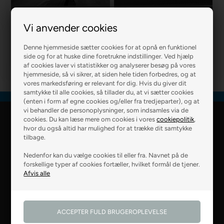
Vi anvender cookies
R2 MURER
R2 BOLIG
Denne hjemmeside sætter cookies for at opnå en funktionel
side og for at huske dine foretrukne indstillinger. Ved hjælp
af cookies laver vi statistikker og analyserer besøg på vores
hjemmeside, så vi sikrer, at siden hele tiden forbedres, og at
vores markedsføring er relevant for dig. Hvis du giver dit
samtykke til alle cookies, så tillader du, at vi sætter cookies
(enten i form af egne cookies og/eller fra tredjeparter), og at
vi behandler de personoplysninger, som indsamles via de
cookies. Du kan læse mere om cookies i vores
cookiepolitik
,
R2 Farver Webshop
hvor du også altid har mulighed for at trække dit samtykke
tilbage.
Falkevej 6
Nedenfor kan du vælge cookies til eller fra. Navnet på de
8800 Viborg
forskellige typer af cookies fortæller, hvilket formål de tjener.
28 99 50 14
webshop@r2.dk