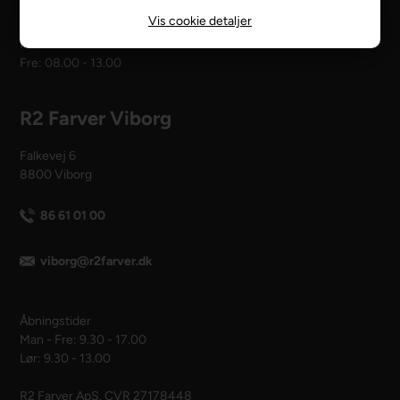
Vis cookie detaljer
Åbningstider
Man - tors: 08.00 - 16.00
Fre: 08.00 - 13.00
R2 Farver Viborg
Falkevej 6
8800 Viborg
86 61 01 00
viborg@r2farver.dk
Åbningstider
Man - Fre: 9.30 - 17.00
Lør: 9.30 - 13.00
R2 Farver ApS. CVR 27178448