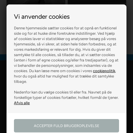
Vi anvender cookies
R2 MURER
R2 BOLIG
Denne hjemmeside sætter cookies for at opnå en funktionel
side og for at huske dine foretrukne indstillinger. Ved hjælp
af cookies laver vi statistikker og analyserer besøg på vores
hjemmeside, så vi sikrer, at siden hele tiden forbedres, og at
vores markedsføring er relevant for dig. Hvis du giver dit
samtykke til alle cookies, så tillader du, at vi sætter cookies
(enten i form af egne cookies og/eller fra tredjeparter), og at
vi behandler de personoplysninger, som indsamles via de
cookies. Du kan læse mere om cookies i vores
cookiepolitik
,
R2 Farver Webshop
hvor du også altid har mulighed for at trække dit samtykke
tilbage.
Falkevej 6
Nedenfor kan du vælge cookies til eller fra. Navnet på de
8800 Viborg
forskellige typer af cookies fortæller, hvilket formål de tjener.
28 99 50 14
webshop@r2.dk