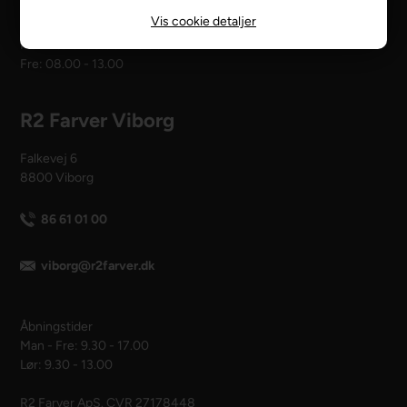
Vis cookie detaljer
Åbningstider
Man - tors: 08.00 - 16.00
Fre: 08.00 - 13.00
R2 Farver Viborg
Falkevej 6
8800 Viborg
86 61 01 00
viborg@r2farver.dk
Åbningstider
Man - Fre: 9.30 - 17.00
Lør: 9.30 - 13.00
R2 Farver ApS. CVR 27178448