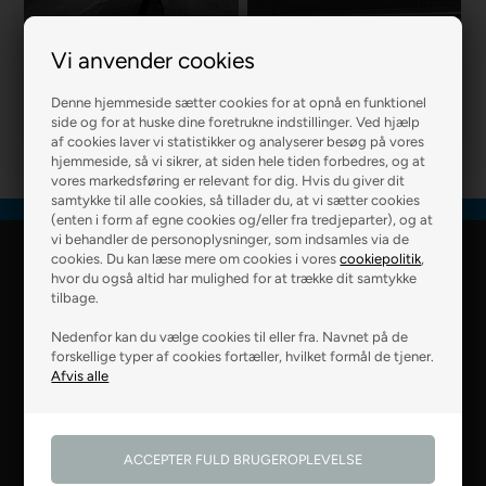
Vi anvender cookies
R2 MURER
R2 BOLIG
Denne hjemmeside sætter cookies for at opnå en funktionel
side og for at huske dine foretrukne indstillinger. Ved hjælp
af cookies laver vi statistikker og analyserer besøg på vores
hjemmeside, så vi sikrer, at siden hele tiden forbedres, og at
vores markedsføring er relevant for dig. Hvis du giver dit
samtykke til alle cookies, så tillader du, at vi sætter cookies
(enten i form af egne cookies og/eller fra tredjeparter), og at
vi behandler de personoplysninger, som indsamles via de
cookies. Du kan læse mere om cookies i vores
cookiepolitik
,
R2 Farver Webshop
hvor du også altid har mulighed for at trække dit samtykke
tilbage.
Falkevej 6
Nedenfor kan du vælge cookies til eller fra. Navnet på de
8800 Viborg
forskellige typer af cookies fortæller, hvilket formål de tjener.
28 99 50 14
webshop@r2.dk