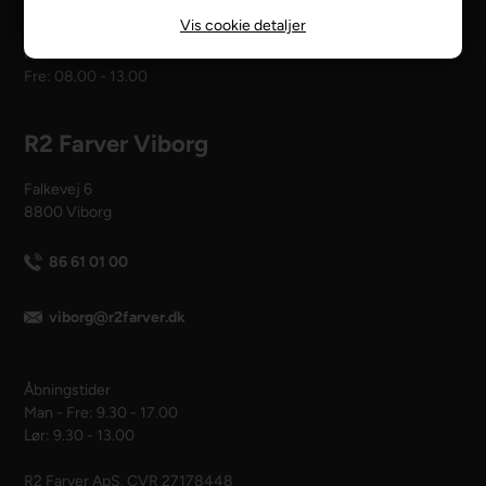
Vis cookie detaljer
Åbningstider
Man - tors: 08.00 - 16.00
Fre: 08.00 - 13.00
R2 Farver Viborg
Falkevej 6
8800 Viborg
86 61 01 00
viborg@r2farver.dk
Åbningstider
Man - Fre: 9.30 - 17.00
Lør: 9.30 - 13.00
R2 Farver ApS. CVR 27178448