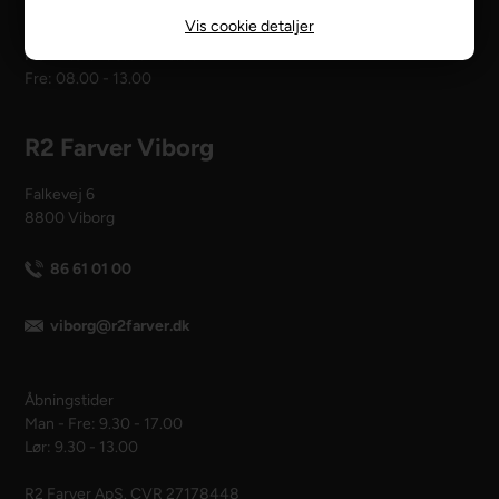
Vis cookie detaljer
Åbningstider
Man - tors: 08.00 - 16.00
Fre: 08.00 - 13.00
R2 Farver Viborg
Falkevej 6
8800 Viborg
86 61 01 00
viborg@r2farver.dk
Åbningstider
Man - Fre: 9.30 - 17.00
Lør: 9.30 - 13.00
R2 Farver ApS. CVR 27178448