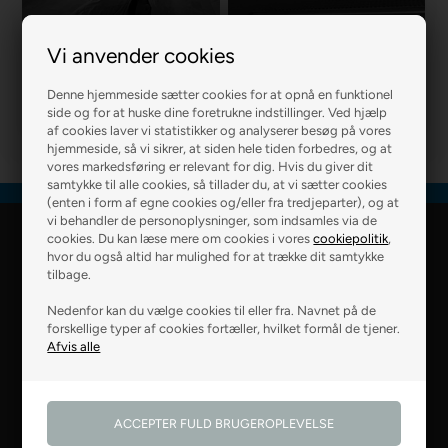
Vi anvender cookies
R2 MURER
R2 BOLIG
Denne hjemmeside sætter cookies for at opnå en funktionel
side og for at huske dine foretrukne indstillinger. Ved hjælp
af cookies laver vi statistikker og analyserer besøg på vores
hjemmeside, så vi sikrer, at siden hele tiden forbedres, og at
vores markedsføring er relevant for dig. Hvis du giver dit
samtykke til alle cookies, så tillader du, at vi sætter cookies
(enten i form af egne cookies og/eller fra tredjeparter), og at
vi behandler de personoplysninger, som indsamles via de
cookies. Du kan læse mere om cookies i vores
cookiepolitik
,
R2 Farver Webshop
hvor du også altid har mulighed for at trække dit samtykke
tilbage.
Falkevej 6
Nedenfor kan du vælge cookies til eller fra. Navnet på de
8800 Viborg
forskellige typer af cookies fortæller, hvilket formål de tjener.
28 99 50 14
webshop@r2.dk