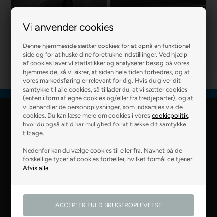
Vi anvender cookies
R2 MURER
R2 BOLIG
Denne hjemmeside sætter cookies for at opnå en funktionel
side og for at huske dine foretrukne indstillinger. Ved hjælp
af cookies laver vi statistikker og analyserer besøg på vores
hjemmeside, så vi sikrer, at siden hele tiden forbedres, og at
vores markedsføring er relevant for dig. Hvis du giver dit
samtykke til alle cookies, så tillader du, at vi sætter cookies
(enten i form af egne cookies og/eller fra tredjeparter), og at
vi behandler de personoplysninger, som indsamles via de
cookies. Du kan læse mere om cookies i vores
cookiepolitik
,
R2 Farver Webshop
hvor du også altid har mulighed for at trække dit samtykke
tilbage.
Falkevej 6
Nedenfor kan du vælge cookies til eller fra. Navnet på de
8800 Viborg
forskellige typer af cookies fortæller, hvilket formål de tjener.
28 99 50 14
webshop@r2.dk