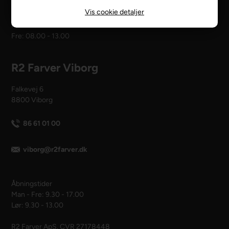
Vis cookie detaljer
Åbningstider
Man - tors: 08.00 - 16.00
Fre: 08.00 - 13.00
R2 Farver Viborg
Falkevej 6
8800 Viborg
86 61 01 00
viborg@r2farver.dk
Åbningstider
Man - Fre: 9.30 - 17.00
Lør: 9.30 - 13.00
R2 Farver ApS. CVR 27178448